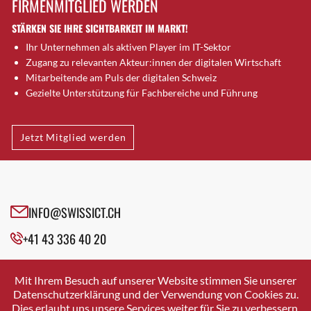
FIRMENMITGLIED WERDEN
Brugg AG
STÄRKEN SIE IHRE SICHTBARKEIT IM MARKT!
Brütten
Ihr Unternehmen als aktiven Player im IT-Sektor
Bubendorf
Zugang zu relevanten Akteur:innen der digitalen Wirtschaft
Bubikon
Mitarbeitende am Puls der digitalen Schweiz
Buchs (SG)
Gezielte Unterstützung für Fachbereiche und Führung
Burgdorf
Bäretswil
Jetzt Mitglied werden
Bülach
Cazis
Cham
Chur
INFO@SWISSICT.CH
Crissier
+41 43 336 40 20
Davos Platz
Davos Platz 1
SWISSICT
VULKANSTRASSE 120
Dierikon
Mit Ihrem Besuch auf unserer Website stimmen Sie unserer
8048 ZURICH
Datenschutzerklärung und der Verwendung von Cookies zu.
Dietikon
Dies erlaubt uns unsere Services weiter für Sie zu verbessern.