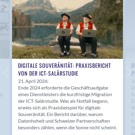
Anwil
Appenzell
Au SG
Baar
Baden
Balsthal
Balzers
Basel
DIGITALE SOUVERÄNITÄT: PRAXISBERICHT
D
VON DER ICT-SALÄRSTUDIE
P
Bassersdorf
Belp
21. April 2026:
3
Ende 2024 erforderte die Geschäftsaufgabe
D
Bendern
gt
eines Dienstleisters die kurzfristige Migration
f
Benken (SG)
der ICT-Salärstudie. Was als Notfall begann,
D
Bergdietikon
erwies sich als Praxisbeispiel für digitale
R
Berlin
Souveränität. Ein Bericht darüber, warum
C
Datenhoheit und Schweizer Partnerschaften
h
Bern
besonders zählen, wenn die Sonne nicht scheint.
H
Bern - Liebefeld
F