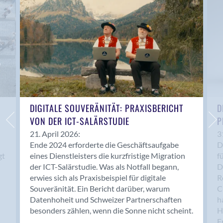
Anwil
Appenzell
Au SG
Baar
Baden
Balsthal
Balzers
Basel
DIGITALE SOUVERÄNITÄT: PRAXISBERICHT
D
VON DER ICT-SALÄRSTUDIE
P
Bassersdorf
Belp
21. April 2026:
3
Ende 2024 erforderte die Geschäftsaufgabe
D
Bendern
gt
eines Dienstleisters die kurzfristige Migration
f
Benken (SG)
der ICT-Salärstudie. Was als Notfall begann,
D
Bergdietikon
erwies sich als Praxisbeispiel für digitale
R
Berlin
Souveränität. Ein Bericht darüber, warum
C
Datenhoheit und Schweizer Partnerschaften
h
Bern
besonders zählen, wenn die Sonne nicht scheint.
H
Bern - Liebefeld
F