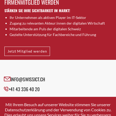
FIRMENMITGLIED WERDEN
Brugg AG
STÄRKEN SIE IHRE SICHTBARKEIT IM MARKT!
Brütten
Ihr Unternehmen als aktiven Player im IT-Sektor
Bubendorf
Zugang zu relevanten Akteur:innen der digitalen Wirtschaft
Bubikon
Mitarbeitende am Puls der digitalen Schweiz
Buchs (SG)
Gezielte Unterstützung für Fachbereiche und Führung
Burgdorf
Bäretswil
Jetzt Mitglied werden
Bülach
Cazis
Cham
Chur
INFO@SWISSICT.CH
Crissier
+41 43 336 40 20
Davos Platz
Davos Platz 1
SWISSICT
VULKANSTRASSE 120
Dierikon
Mit Ihrem Besuch auf unserer Website stimmen Sie unserer
8048 ZURICH
Datenschutzerklärung und der Verwendung von Cookies zu.
Dietikon
Dies erlaubt uns unsere Services weiter für Sie zu verbessern.