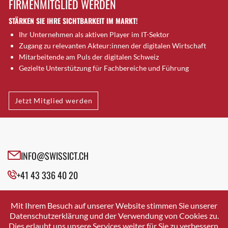
FIRMENMITGLIED WERDEN
Brugg AG
STÄRKEN SIE IHRE SICHTBARKEIT IM MARKT!
Brütten
Ihr Unternehmen als aktiven Player im IT-Sektor
Bubendorf
Zugang zu relevanten Akteur:innen der digitalen Wirtschaft
Bubikon
Mitarbeitende am Puls der digitalen Schweiz
Buchs (SG)
Gezielte Unterstützung für Fachbereiche und Führung
Burgdorf
Bäretswil
Jetzt Mitglied werden
Bülach
Cazis
Cham
Chur
INFO@SWISSICT.CH
Crissier
+41 43 336 40 20
Davos Platz
Davos Platz 1
SWISSICT
VULKANSTRASSE 120
Dierikon
Mit Ihrem Besuch auf unserer Website stimmen Sie unserer
8048 ZURICH
Datenschutzerklärung und der Verwendung von Cookies zu.
Dietikon
Dies erlaubt uns unsere Services weiter für Sie zu verbessern.