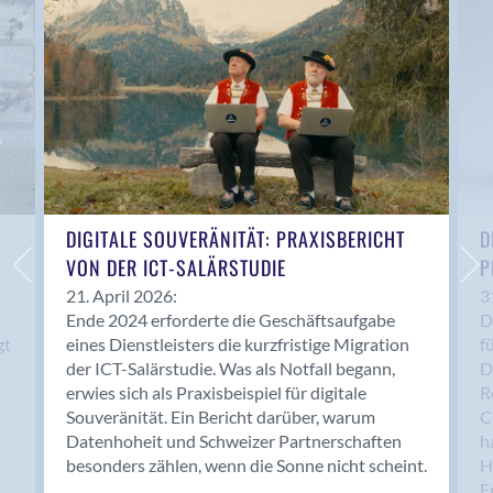
Anwil
Appenzell
Au SG
Baar
Baden
Balsthal
Balzers
Basel
DIGITALE SOUVERÄNITÄT: PRAXISBERICHT
D
VON DER ICT-SALÄRSTUDIE
P
Bassersdorf
Belp
21. April 2026:
3
Ende 2024 erforderte die Geschäftsaufgabe
D
Bendern
gt
eines Dienstleisters die kurzfristige Migration
f
Benken (SG)
der ICT-Salärstudie. Was als Notfall begann,
D
Bergdietikon
erwies sich als Praxisbeispiel für digitale
R
Berlin
Souveränität. Ein Bericht darüber, warum
C
Datenhoheit und Schweizer Partnerschaften
h
Bern
besonders zählen, wenn die Sonne nicht scheint.
H
Bern - Liebefeld
F