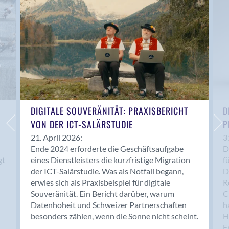
Anwil
Appenzell
Au SG
Baar
Baden
Balsthal
Balzers
Basel
DIGITALE SOUVERÄNITÄT: PRAXISBERICHT
D
VON DER ICT-SALÄRSTUDIE
P
Bassersdorf
Belp
21. April 2026:
3
Ende 2024 erforderte die Geschäftsaufgabe
D
Bendern
gt
eines Dienstleisters die kurzfristige Migration
f
Benken (SG)
der ICT-Salärstudie. Was als Notfall begann,
D
Bergdietikon
erwies sich als Praxisbeispiel für digitale
R
Berlin
Souveränität. Ein Bericht darüber, warum
C
Datenhoheit und Schweizer Partnerschaften
h
Bern
besonders zählen, wenn die Sonne nicht scheint.
H
Bern - Liebefeld
F