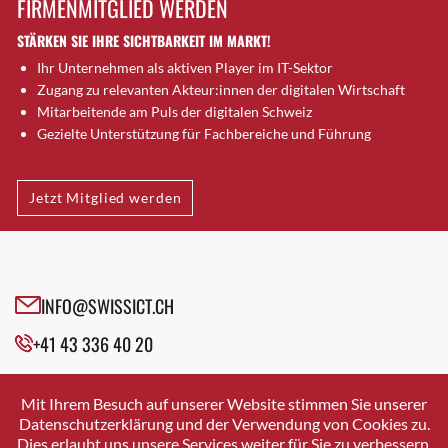
FIRMENMITGLIED WERDEN
Brütten
STÄRKEN SIE IHRE SICHTBARKEIT IM MARKT!
Bubendorf
Ihr Unternehmen als aktiven Player im IT-Sektor
Bubikon
Zugang zu relevanten Akteur:innen der digitalen Wirtschaft
Buchs (SG)
Mitarbeitende am Puls der digitalen Schweiz
Burgdorf
Gezielte Unterstützung für Fachbereiche und Führung
Bäretswil
Bülach
Jetzt Mitglied werden
Cazis
Cham
Chur
Crissier
INFO@SWISSICT.CH
Davos Platz
+41 43 336 40 20
Davos Platz 1
Dierikon
SWISSICT
VULKANSTRASSE 120
Dietikon
Mit Ihrem Besuch auf unserer Website stimmen Sie unserer
8048 ZURICH
Datenschutzerklärung und der Verwendung von Cookies zu.
Dietlikon
Dies erlaubt uns unsere Services weiter für Sie zu verbessern.