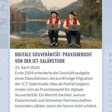
Anwil
Appenzell
Au SG
Baar
Baden
Balsthal
Balzers
Basel
DIGITALE SOUVERÄNITÄT: PRAXISBERICHT
D
VON DER ICT-SALÄRSTUDIE
P
Bassersdorf
Belp
21. April 2026:
3
Ende 2024 erforderte die Geschäftsaufgabe
D
Bendern
gt
eines Dienstleisters die kurzfristige Migration
f
Benken (SG)
der ICT-Salärstudie. Was als Notfall begann,
D
Bergdietikon
erwies sich als Praxisbeispiel für digitale
R
Berlin
Souveränität. Ein Bericht darüber, warum
C
Datenhoheit und Schweizer Partnerschaften
h
Bern
besonders zählen, wenn die Sonne nicht scheint.
H
Bern - Liebefeld
F