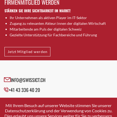
FIRMENMITGLIED WERDEN
Brütten
STÄRKEN SIE IHRE SICHTBARKEIT IM MARKT!
Bubendorf
Ihr Unternehmen als aktiven Player im IT-Sektor
Bubikon
Zugang zu relevanten Akteur:innen der digitalen Wirtschaft
Buchs (SG)
Mitarbeitende am Puls der digitalen Schweiz
Burgdorf
Gezielte Unterstützung für Fachbereiche und Führung
Bäretswil
Bülach
Jetzt Mitglied werden
Cazis
Cham
Chur
Crissier
INFO@SWISSICT.CH
Davos Platz
+41 43 336 40 20
Davos Platz 1
Dierikon
SWISSICT
VULKANSTRASSE 120
Dietikon
Mit Ihrem Besuch auf unserer Website stimmen Sie unserer
8048 ZURICH
Datenschutzerklärung und der Verwendung von Cookies zu.
Dietlikon
Dies erlaubt uns unsere Services weiter für Sie zu verbessern.