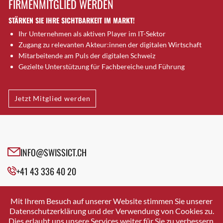
FIRMENMITGLIED WERDEN
Brütten
STÄRKEN SIE IHRE SICHTBARKEIT IM MARKT!
Bubendorf
Ihr Unternehmen als aktiven Player im IT-Sektor
Bubikon
Zugang zu relevanten Akteur:innen der digitalen Wirtschaft
Buchs (SG)
Mitarbeitende am Puls der digitalen Schweiz
Burgdorf
Gezielte Unterstützung für Fachbereiche und Führung
Bäretswil
Bülach
Jetzt Mitglied werden
Cazis
Cham
Chur
Crissier
INFO@SWISSICT.CH
Davos Platz
+41 43 336 40 20
Davos Platz 1
Dierikon
SWISSICT
VULKANSTRASSE 120
Dietikon
Mit Ihrem Besuch auf unserer Website stimmen Sie unserer
8048 ZURICH
Datenschutzerklärung und der Verwendung von Cookies zu.
Dietlikon
Dies erlaubt uns unsere Services weiter für Sie zu verbessern.