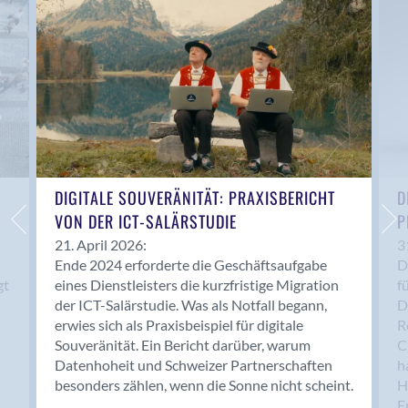
Anwil
Appenzell
Au SG
Baar
Baden
Balsthal
Balzers
Basel
DIGITALE SOUVERÄNITÄT: PRAXISBERICHT
D
VON DER ICT-SALÄRSTUDIE
P
Bassersdorf
Belp
21. April 2026:
3
Ende 2024 erforderte die Geschäftsaufgabe
D
Bendern
gt
eines Dienstleisters die kurzfristige Migration
f
Benken (SG)
der ICT-Salärstudie. Was als Notfall begann,
D
Bergdietikon
erwies sich als Praxisbeispiel für digitale
R
Berlin
Souveränität. Ein Bericht darüber, warum
C
Datenhoheit und Schweizer Partnerschaften
h
Bern
besonders zählen, wenn die Sonne nicht scheint.
H
Bern - Liebefeld
F