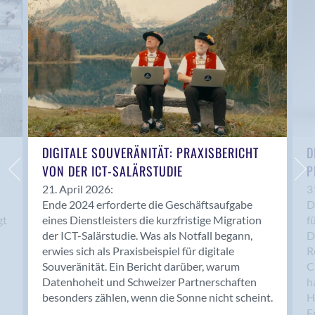
Anwil
Appenzell
Au SG
Baar
Baden
Balsthal
Balzers
Basel
DIGITALE SOUVERÄNITÄT: PRAXISBERICHT
D
VON DER ICT-SALÄRSTUDIE
P
Bassersdorf
Belp
21. April 2026:
3
Ende 2024 erforderte die Geschäftsaufgabe
D
Bendern
gt
eines Dienstleisters die kurzfristige Migration
f
Benken (SG)
der ICT-Salärstudie. Was als Notfall begann,
D
Bergdietikon
erwies sich als Praxisbeispiel für digitale
R
Berlin
Souveränität. Ein Bericht darüber, warum
C
Datenhoheit und Schweizer Partnerschaften
h
Bern
besonders zählen, wenn die Sonne nicht scheint.
H
Bern - Liebefeld
F