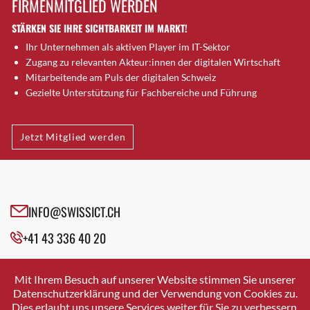
FIRMENMITGLIED WERDEN
Brugg AG
STÄRKEN SIE IHRE SICHTBARKEIT IM MARKT!
Brütten
Ihr Unternehmen als aktiven Player im IT-Sektor
Bubendorf
Zugang zu relevanten Akteur:innen der digitalen Wirtschaft
Bubikon
Mitarbeitende am Puls der digitalen Schweiz
Buchs (SG)
Gezielte Unterstützung für Fachbereiche und Führung
Burgdorf
Bäretswil
Jetzt Mitglied werden
Bülach
Cazis
Cham
Chur
INFO@SWISSICT.CH
Crissier
+41 43 336 40 20
Davos Platz
Davos Platz 1
SWISSICT
VULKANSTRASSE 120
Dierikon
Mit Ihrem Besuch auf unserer Website stimmen Sie unserer
8048 ZURICH
Datenschutzerklärung und der Verwendung von Cookies zu.
Dietikon
Dies erlaubt uns unsere Services weiter für Sie zu verbessern.