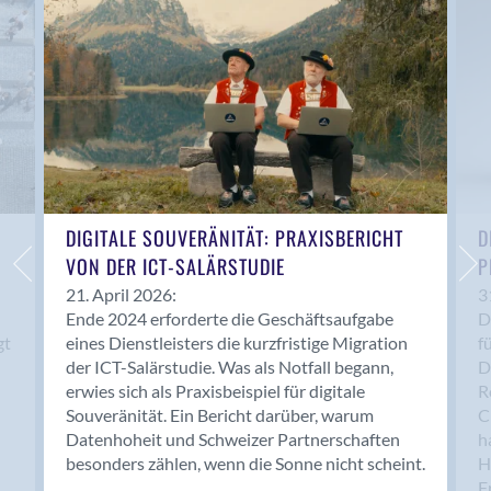
Anwil
Appenzell
Au SG
Baar
Baden
Balsthal
Balzers
Basel
DIGITALE SOUVERÄNITÄT: PRAXISBERICHT
D
VON DER ICT-SALÄRSTUDIE
P
Bassersdorf
Belp
21. April 2026:
3
Ende 2024 erforderte die Geschäftsaufgabe
D
Bendern
gt
eines Dienstleisters die kurzfristige Migration
f
Benken (SG)
der ICT-Salärstudie. Was als Notfall begann,
D
Bergdietikon
erwies sich als Praxisbeispiel für digitale
R
Berlin
Souveränität. Ein Bericht darüber, warum
C
Datenhoheit und Schweizer Partnerschaften
h
Bern
besonders zählen, wenn die Sonne nicht scheint.
H
Bern - Liebefeld
F