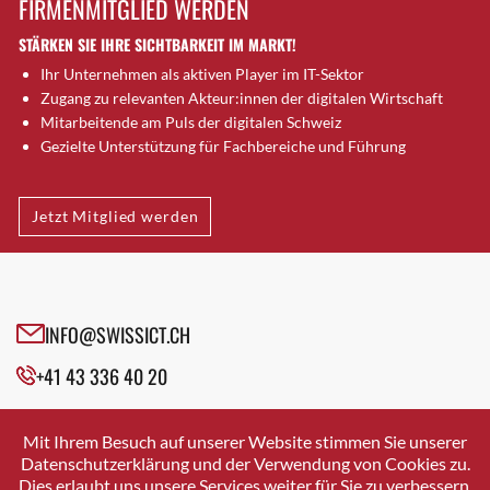
FIRMENMITGLIED WERDEN
Brugg AG
STÄRKEN SIE IHRE SICHTBARKEIT IM MARKT!
Brütten
Ihr Unternehmen als aktiven Player im IT-Sektor
Bubendorf
Zugang zu relevanten Akteur:innen der digitalen Wirtschaft
Bubikon
Mitarbeitende am Puls der digitalen Schweiz
Buchs (SG)
Gezielte Unterstützung für Fachbereiche und Führung
Burgdorf
Bäretswil
Jetzt Mitglied werden
Bülach
Cazis
Cham
Chur
INFO@SWISSICT.CH
Crissier
+41 43 336 40 20
Davos Platz
Davos Platz 1
SWISSICT
VULKANSTRASSE 120
Dierikon
Mit Ihrem Besuch auf unserer Website stimmen Sie unserer
8048 ZURICH
Datenschutzerklärung und der Verwendung von Cookies zu.
Dietikon
Dies erlaubt uns unsere Services weiter für Sie zu verbessern.