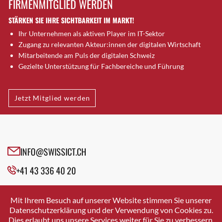
FIRMENMITGLIED WERDEN
Brugg AG
STÄRKEN SIE IHRE SICHTBARKEIT IM MARKT!
Brütten
Ihr Unternehmen als aktiven Player im IT-Sektor
Bubendorf
Zugang zu relevanten Akteur:innen der digitalen Wirtschaft
Bubikon
Mitarbeitende am Puls der digitalen Schweiz
Buchs (SG)
Gezielte Unterstützung für Fachbereiche und Führung
Burgdorf
Bäretswil
Jetzt Mitglied werden
Bülach
Cazis
Cham
Chur
INFO@SWISSICT.CH
Crissier
+41 43 336 40 20
Davos Platz
Davos Platz 1
SWISSICT
VULKANSTRASSE 120
Dierikon
Mit Ihrem Besuch auf unserer Website stimmen Sie unserer
8048 ZURICH
Datenschutzerklärung und der Verwendung von Cookies zu.
Dietikon
Dies erlaubt uns unsere Services weiter für Sie zu verbessern.