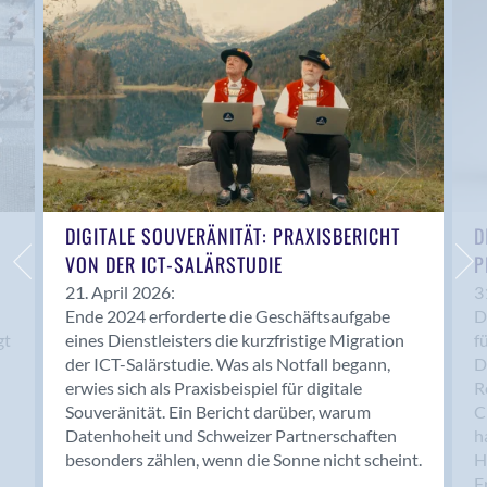
Anwil
Appenzell
Au SG
Baar
Baden
Balsthal
Balzers
Basel
DIGITALE SOUVERÄNITÄT: PRAXISBERICHT
D
VON DER ICT-SALÄRSTUDIE
P
Bassersdorf
Belp
21. April 2026:
3
Ende 2024 erforderte die Geschäftsaufgabe
D
Bendern
gt
eines Dienstleisters die kurzfristige Migration
f
Benken (SG)
der ICT-Salärstudie. Was als Notfall begann,
D
Bergdietikon
erwies sich als Praxisbeispiel für digitale
R
Berlin
Souveränität. Ein Bericht darüber, warum
C
Datenhoheit und Schweizer Partnerschaften
h
Bern
besonders zählen, wenn die Sonne nicht scheint.
H
Bern - Liebefeld
F