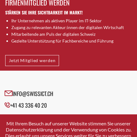
FIRMENMITGLIED WERDEN
Brütten
STÄRKEN SIE IHRE SICHTBARKEIT IM MARKT!
Bubendorf
Ihr Unternehmen als aktiven Player im IT-Sektor
Bubikon
Zugang zu relevanten Akteur:innen der digitalen Wirtschaft
Buchs (SG)
Mitarbeitende am Puls der digitalen Schweiz
Burgdorf
Gezielte Unterstützung für Fachbereiche und Führung
Bäretswil
Bülach
Jetzt Mitglied werden
Cazis
Cham
Chur
Crissier
INFO@SWISSICT.CH
Davos Platz
+41 43 336 40 20
Davos Platz 1
Dierikon
SWISSICT
VULKANSTRASSE 120
Dietikon
Mit Ihrem Besuch auf unserer Website stimmen Sie unserer
8048 ZURICH
Datenschutzerklärung und der Verwendung von Cookies zu.
Dietlikon
Dies erlaubt uns unsere Services weiter für Sie zu verbessern.