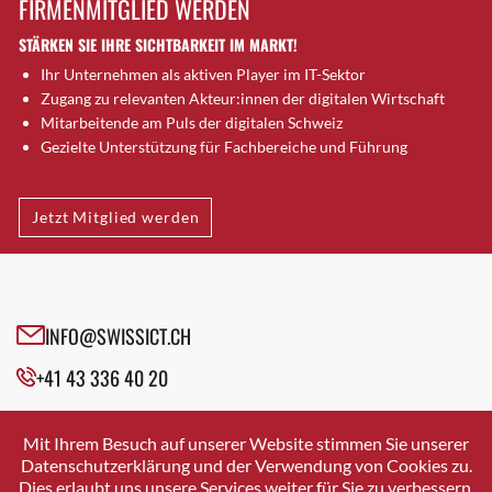
FIRMENMITGLIED WERDEN
Brugg AG
STÄRKEN SIE IHRE SICHTBARKEIT IM MARKT!
Brütten
Ihr Unternehmen als aktiven Player im IT-Sektor
Bubendorf
Zugang zu relevanten Akteur:innen der digitalen Wirtschaft
Bubikon
Mitarbeitende am Puls der digitalen Schweiz
Buchs (SG)
Gezielte Unterstützung für Fachbereiche und Führung
Burgdorf
Bäretswil
Jetzt Mitglied werden
Bülach
Cazis
Cham
Chur
INFO@SWISSICT.CH
Crissier
+41 43 336 40 20
Davos Platz
Davos Platz 1
SWISSICT
VULKANSTRASSE 120
Dierikon
Mit Ihrem Besuch auf unserer Website stimmen Sie unserer
8048 ZURICH
Datenschutzerklärung und der Verwendung von Cookies zu.
Dietikon
Dies erlaubt uns unsere Services weiter für Sie zu verbessern.