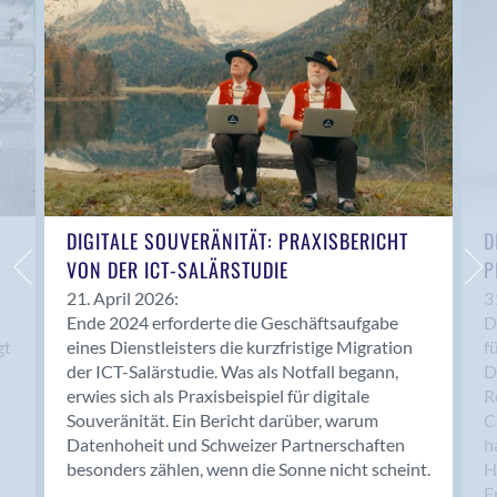
Anwil
Appenzell
Au SG
Baar
Baden
Balsthal
Balzers
Basel
DIGITALE SOUVERÄNITÄT: PRAXISBERICHT
D
VON DER ICT-SALÄRSTUDIE
P
Bassersdorf
Belp
21. April 2026:
3
Ende 2024 erforderte die Geschäftsaufgabe
D
Bendern
gt
eines Dienstleisters die kurzfristige Migration
f
Benken (SG)
der ICT-Salärstudie. Was als Notfall begann,
D
Bergdietikon
erwies sich als Praxisbeispiel für digitale
R
Berlin
Souveränität. Ein Bericht darüber, warum
C
Datenhoheit und Schweizer Partnerschaften
h
Bern
besonders zählen, wenn die Sonne nicht scheint.
H
Bern - Liebefeld
F