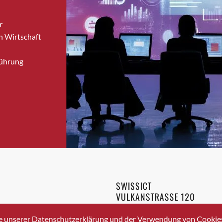
Bronschhofen
r
Brugg
n Wirtschaft
Brugg AG
Brütten
Führung
Bubendorf
Bubikon
Buchs (SG)
Burgdorf
Bäretswil
Bülach
Cazis
Cham
Chur
SWISSICT
Crissier
VULKANSTRASSE 120
Davos Platz
8048 ZURICH
3 336 40 20
Davos Platz 1
e unserer Datenschutzerklärung und der Verwendung von Cookies 