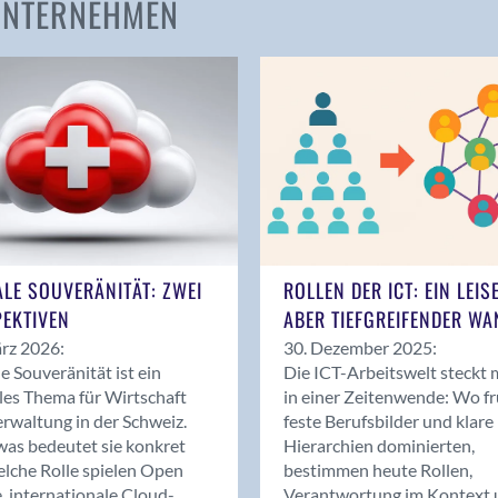
 UNTERNEHMEN
Amden
Andelfingen
Anwil
Appenzell
Au SG
Baar
Baden
Balsthal
Balzers
ALE SOUVERÄNITÄT: ZWEI
ROLLEN DER ICT: EIN LEIS
Basel
EKTIVEN
ABER TIEFGREIFENDER WA
Bassersdorf
rz 2026:
30. Dezember 2025:
Belp
le Souveränität ist ein
Die ICT-Arbeitswelt steckt 
Bendern
les Thema für Wirtschaft
in einer Zeitenwende: Wo f
Benken (SG)
rwaltung in der Schweiz.
feste Berufsbilder und klare
as bedeutet sie konkret
Hierarchien dominierten,
Bergdietikon
lche Rolle spielen Open
bestimmen heute Rollen,
Berlin
, internationale Cloud-
Verantwortung im Kontext 