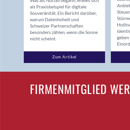
Was als Notfall begann, erwies sich
Anbiet
als Praxisbeispiel für digitale
Steue
Souveränität. Ein Bericht darüber,
Stürm
warum Datenhoheit und
Holits
Schweizer Partnerschaften
identi
besonders zählen, wenn die Sonne
geben 
nicht scheint.
Einor
Zum Artikel
FIRMENMITGLIED WE