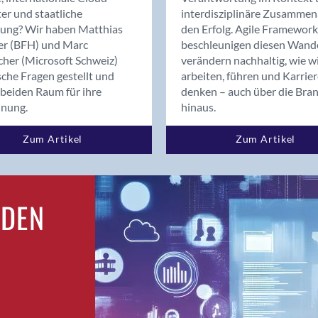
Bern
er und staatliche
interdisziplinäre Zusammen
Bern - Liebefeld
rung? Wir haben Matthias
den Erfolg. Agile Framework
er (BFH) und Marc
beschleunigen diesen Wand
Bern 15
cher (Microsoft Schweiz)
verändern nachhaltig, wie w
Bern 22
sche Fragen gestellt und
arbeiten, führen und Karrie
Bern 65
beiden Raum für ihre
denken – auch über die Bra
Bern 9
dnung.
hinaus.
Bern-Zollikofen
Zum Artikel
Zum Artikel
Biel/Bienne
Binningen
Birsfelden
Bolligen
RDEN
Bonaduz
Bonstetten
Bottighofen
Bremgarten bei Bern
Brig
Brig-Glis