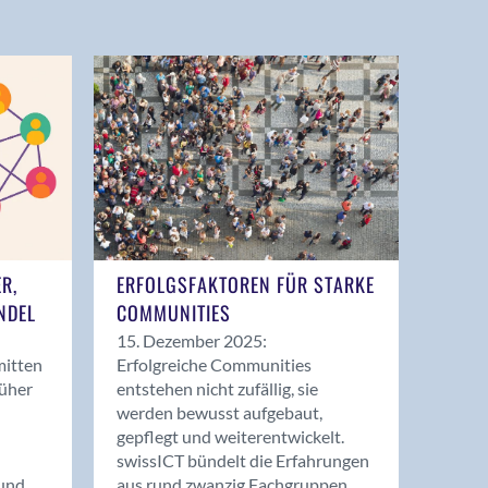
ER,
ERFOLGSFAKTOREN FÜR STARKE
NDEL
COMMUNITIES
15. Dezember 2025:
mitten
Erfolgreiche Communities
rüher
entstehen nicht zufällig, sie
werden bewusst aufgebaut,
gepflegt und weiterentwickelt.
swissICT bündelt die Erfahrungen
und
aus rund zwanzig Fachgruppen.