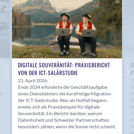
Anwil
Appenzell
Au SG
Baar
Baden
Balsthal
Balzers
Basel
DIGITALE SOUVERÄNITÄT: PRAXISBERICHT
D
VON DER ICT-SALÄRSTUDIE
P
Bassersdorf
Belp
21. April 2026:
3
Ende 2024 erforderte die Geschäftsaufgabe
D
Bendern
gt
eines Dienstleisters die kurzfristige Migration
f
Benken (SG)
der ICT-Salärstudie. Was als Notfall begann,
D
Bergdietikon
erwies sich als Praxisbeispiel für digitale
R
Berlin
Souveränität. Ein Bericht darüber, warum
C
Datenhoheit und Schweizer Partnerschaften
h
Bern
besonders zählen, wenn die Sonne nicht scheint.
H
Bern - Liebefeld
F