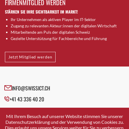
FIRMENMITGLIED WERDEN
Brütten
STÄRKEN SIE IHRE SICHTBARKEIT IM MARKT!
Bubendorf
Ihr Unternehmen als aktiven Player im IT-Sektor
Bubikon
Zugang zu relevanten Akteur:innen der digitalen Wirtschaft
Buchs (SG)
Mitarbeitende am Puls der digitalen Schweiz
Burgdorf
Gezielte Unterstützung für Fachbereiche und Führung
Bäretswil
Bülach
Jetzt Mitglied werden
Cazis
Cham
Chur
Crissier
INFO@SWISSICT.CH
Davos Platz
+41 43 336 40 20
Davos Platz 1
Dierikon
SWISSICT
VULKANSTRASSE 120
Dietikon
Mit Ihrem Besuch auf unserer Website stimmen Sie unserer
8048 ZURICH
Datenschutzerklärung und der Verwendung von Cookies zu.
Dietlikon
Dies erlaubt uns unsere Services weiter für Sie zu verbessern.