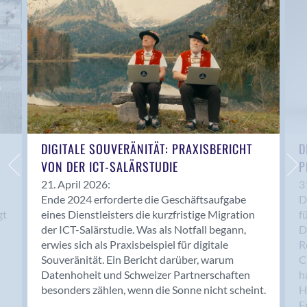
Anwil
Appenzell
Au SG
Baar
Baden
Balsthal
Balzers
Basel
DIGITALE SOUVERÄNITÄT: PRAXISBERICHT
D
VON DER ICT-SALÄRSTUDIE
P
Bassersdorf
Belp
21. April 2026:
3
Ende 2024 erforderte die Geschäftsaufgabe
D
Bendern
gt
eines Dienstleisters die kurzfristige Migration
f
Benken (SG)
der ICT-Salärstudie. Was als Notfall begann,
D
Bergdietikon
erwies sich als Praxisbeispiel für digitale
R
Berlin
Souveränität. Ein Bericht darüber, warum
C
Datenhoheit und Schweizer Partnerschaften
h
Bern
besonders zählen, wenn die Sonne nicht scheint.
H
Bern - Liebefeld
F