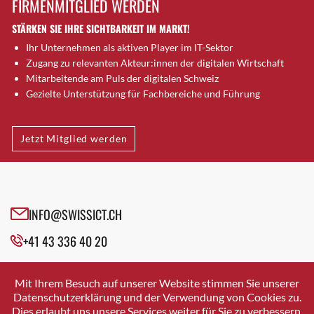
FIRMENMITGLIED WERDEN
Brugg AG
STÄRKEN SIE IHRE SICHTBARKEIT IM MARKT!
Brütten
Ihr Unternehmen als aktiven Player im IT-Sektor
Bubendorf
Zugang zu relevanten Akteur:innen der digitalen Wirtschaft
Bubikon
Mitarbeitende am Puls der digitalen Schweiz
Buchs (SG)
Gezielte Unterstützung für Fachbereiche und Führung
Burgdorf
Bäretswil
Jetzt Mitglied werden
Bülach
Cazis
Cham
Chur
INFO@SWISSICT.CH
Crissier
+41 43 336 40 20
Davos Platz
Davos Platz 1
SWISSICT
VULKANSTRASSE 120
Dierikon
Mit Ihrem Besuch auf unserer Website stimmen Sie unserer
8048 ZURICH
Datenschutzerklärung und der Verwendung von Cookies zu.
Dietikon
Dies erlaubt uns unsere Services weiter für Sie zu verbessern.