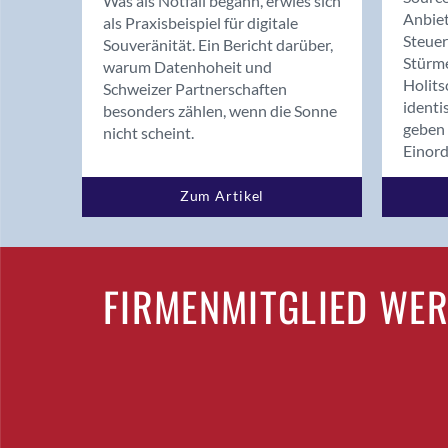
Was als Notfall begann, erwies sich
Anbiet
als Praxisbeispiel für digitale
Steue
Souveränität. Ein Bericht darüber,
Stürm
warum Datenhoheit und
Holits
Schweizer Partnerschaften
identi
besonders zählen, wenn die Sonne
geben 
nicht scheint.
Einor
Zum Artikel
FIRMENMITGLIED WE