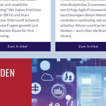
Bern
er und staatliche
interdisziplinäre Zusammen
Bern - Liebefeld
rung? Wir haben Matthias
den Erfolg. Agile Framework
er (BFH) und Marc
beschleunigen diesen Wand
Bern 15
cher (Microsoft Schweiz)
verändern nachhaltig, wie w
Bern 22
sche Fragen gestellt und
arbeiten, führen und Karrie
Bern 65
beiden Raum für ihre
denken – auch über die Bra
Bern 9
dnung.
hinaus.
Bern-Zollikofen
Zum Artikel
Zum Artikel
Biel/Bienne
Binningen
Bolligen
Bonaduz
RDEN
Bonstetten
Bottighofen
Bremgarten bei Bern
Brig
Brig-Glis
Bronschhofen