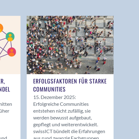
ER,
ERFOLGSFAKTOREN FÜR STARKE
NDEL
COMMUNITIES
15. Dezember 2025:
mitten
Erfolgreiche Communities
rüher
entstehen nicht zufällig, sie
werden bewusst aufgebaut,
gepflegt und weiterentwickelt.
swissICT bündelt die Erfahrungen
und
aus rund zwanzig Fachgruppen.