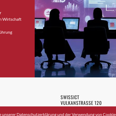
Brugg
r
Brugg AG
n Wirtschaft
Brütten
Bubendorf
Führung
Bubikon
Buchs (SG)
Burgdorf
Bäretswil
Bülach
Cazis
Cham
Chur
Crissier
SWISSICT
Davos Platz
VULKANSTRASSE 120
Davos Platz 1
8048 ZURICH
3 336 40 20
Dierikon
e unserer Datenschutzerklärung und der Verwendung von Cookies 