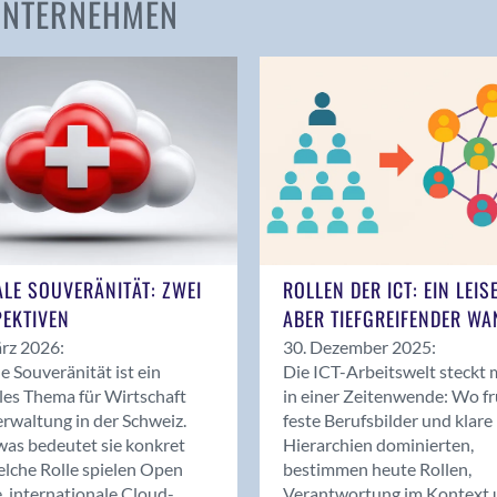
 UNTERNEHMEN
Amden
Andelfingen
Anwil
Appenzell
Au SG
Baar
Baden
Balsthal
Balzers
ALE SOUVERÄNITÄT: ZWEI
ROLLEN DER ICT: EIN LEIS
Basel
EKTIVEN
ABER TIEFGREIFENDER WA
Bassersdorf
rz 2026:
30. Dezember 2025:
Belp
le Souveränität ist ein
Die ICT-Arbeitswelt steckt 
Bendern
les Thema für Wirtschaft
in einer Zeitenwende: Wo f
Benken (SG)
rwaltung in der Schweiz.
feste Berufsbilder und klare
as bedeutet sie konkret
Hierarchien dominierten,
Bergdietikon
lche Rolle spielen Open
bestimmen heute Rollen,
Berlin
, internationale Cloud-
Verantwortung im Kontext 