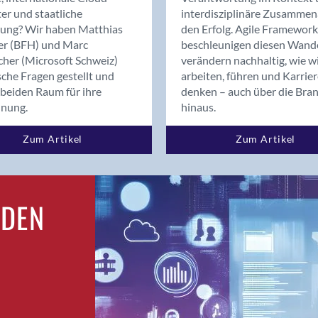
Bern
er und staatliche
interdisziplinäre Zusammen
Bern - Liebefeld
rung? Wir haben Matthias
den Erfolg. Agile Framework
er (BFH) und Marc
beschleunigen diesen Wand
Bern 15
cher (Microsoft Schweiz)
verändern nachhaltig, wie w
Bern 22
sche Fragen gestellt und
arbeiten, führen und Karrie
Bern 65
beiden Raum für ihre
denken – auch über die Bra
Bern 9
dnung.
hinaus.
Bern-Zollikofen
Zum Artikel
Zum Artikel
Biel/Bienne
Binningen
Birsfelden
Bolligen
RDEN
Bonaduz
Bonstetten
Bottighofen
Bremgarten bei Bern
Brig
Brig-Glis