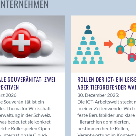
 UNTERNEHMEN
Amden
Andelfingen
Anwil
Appenzell
Au SG
Baar
Baden
Balsthal
Balzers
ALE SOUVERÄNITÄT: ZWEI
ROLLEN DER ICT: EIN LEIS
Basel
EKTIVEN
ABER TIEFGREIFENDER WA
Bassersdorf
rz 2026:
30. Dezember 2025:
Belp
le Souveränität ist ein
Die ICT-Arbeitswelt steckt 
Bendern
les Thema für Wirtschaft
in einer Zeitenwende: Wo f
Benken (SG)
rwaltung in der Schweiz.
feste Berufsbilder und klare
as bedeutet sie konkret
Hierarchien dominierten,
Bergdietikon
lche Rolle spielen Open
bestimmen heute Rollen,
Berlin
, internationale Cloud-
Verantwortung im Kontext 