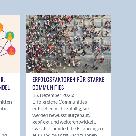
ER,
ERFOLGSFAKTOREN FÜR STARKE
NDEL
COMMUNITIES
15. Dezember 2025:
mitten
Erfolgreiche Communities
rüher
entstehen nicht zufällig, sie
werden bewusst aufgebaut,
gepflegt und weiterentwickelt.
swissICT bündelt die Erfahrungen
und
aus rund zwanzig Fachgruppen.