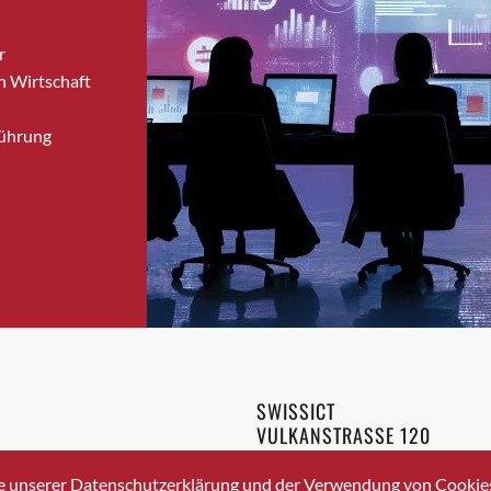
Bronschhofen
r
Brugg
n Wirtschaft
Brugg AG
Brütten
Führung
Bubendorf
Bubikon
Buchs (SG)
Burgdorf
Bäretswil
Bülach
Cazis
Cham
Chur
SWISSICT
Crissier
VULKANSTRASSE 120
Davos Platz
8048 ZURICH
3 336 40 20
Davos Platz 1
e unserer Datenschutzerklärung und der Verwendung von Cookies 