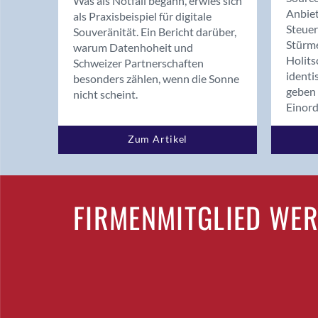
Was als Notfall begann, erwies sich
Anbiet
als Praxisbeispiel für digitale
Steue
Souveränität. Ein Bericht darüber,
Stürm
warum Datenhoheit und
Holits
Schweizer Partnerschaften
identi
besonders zählen, wenn die Sonne
geben 
nicht scheint.
Einor
Zum Artikel
FIRMENMITGLIED WE