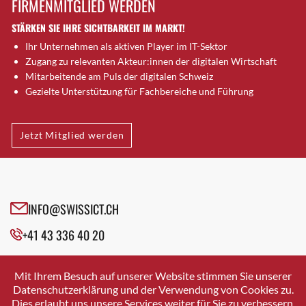
FIRMENMITGLIED WERDEN
Brugg AG
STÄRKEN SIE IHRE SICHTBARKEIT IM MARKT!
Brütten
Ihr Unternehmen als aktiven Player im IT-Sektor
Bubendorf
Zugang zu relevanten Akteur:innen der digitalen Wirtschaft
Bubikon
Mitarbeitende am Puls der digitalen Schweiz
Buchs (SG)
Gezielte Unterstützung für Fachbereiche und Führung
Burgdorf
Bäretswil
Jetzt Mitglied werden
Bülach
Cazis
Cham
Chur
INFO@SWISSICT.CH
Crissier
+41 43 336 40 20
Davos Platz
Davos Platz 1
SWISSICT
VULKANSTRASSE 120
Dierikon
Mit Ihrem Besuch auf unserer Website stimmen Sie unserer
8048 ZURICH
Datenschutzerklärung und der Verwendung von Cookies zu.
Dietikon
Dies erlaubt uns unsere Services weiter für Sie zu verbessern.