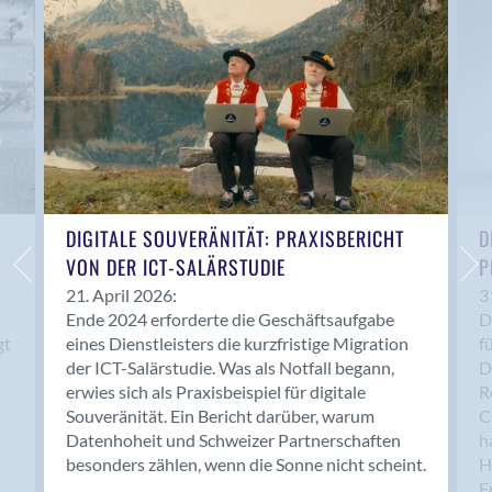
Anwil
Appenzell
Au SG
Baar
Baden
Balsthal
Balzers
Basel
DIGITALE SOUVERÄNITÄT: PRAXISBERICHT
D
VON DER ICT-SALÄRSTUDIE
P
Bassersdorf
Belp
21. April 2026:
3
Ende 2024 erforderte die Geschäftsaufgabe
D
Bendern
gt
eines Dienstleisters die kurzfristige Migration
f
Benken (SG)
der ICT-Salärstudie. Was als Notfall begann,
D
Bergdietikon
erwies sich als Praxisbeispiel für digitale
R
Berlin
Souveränität. Ein Bericht darüber, warum
C
Datenhoheit und Schweizer Partnerschaften
h
Bern
besonders zählen, wenn die Sonne nicht scheint.
H
Bern - Liebefeld
F