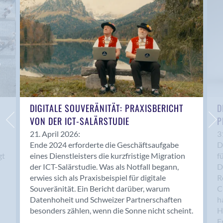
Anwil
Appenzell
Au SG
Baar
Baden
Balsthal
Balzers
Basel
DIGITALE SOUVERÄNITÄT: PRAXISBERICHT
D
VON DER ICT-SALÄRSTUDIE
P
Bassersdorf
Belp
21. April 2026:
3
Ende 2024 erforderte die Geschäftsaufgabe
D
Bendern
gt
eines Dienstleisters die kurzfristige Migration
f
Benken (SG)
der ICT-Salärstudie. Was als Notfall begann,
D
Bergdietikon
erwies sich als Praxisbeispiel für digitale
R
Berlin
Souveränität. Ein Bericht darüber, warum
C
Datenhoheit und Schweizer Partnerschaften
h
Bern
besonders zählen, wenn die Sonne nicht scheint.
H
Bern - Liebefeld
F