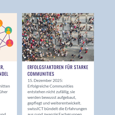
ER,
ERFOLGSFAKTOREN FÜR STARKE
NDEL
COMMUNITIES
15. Dezember 2025:
mitten
Erfolgreiche Communities
rüher
entstehen nicht zufällig, sie
werden bewusst aufgebaut,
gepflegt und weiterentwickelt.
swissICT bündelt die Erfahrungen
und
aus rund zwanzig Fachgruppen.