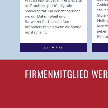
Was als Notfall begann, erwies sich
Anbiet
als Praxisbeispiel für digitale
Steue
Souveränität. Ein Bericht darüber,
Stürm
warum Datenhoheit und
Holits
Schweizer Partnerschaften
identi
besonders zählen, wenn die Sonne
geben 
nicht scheint.
Einor
Zum Artikel
FIRMENMITGLIED WE