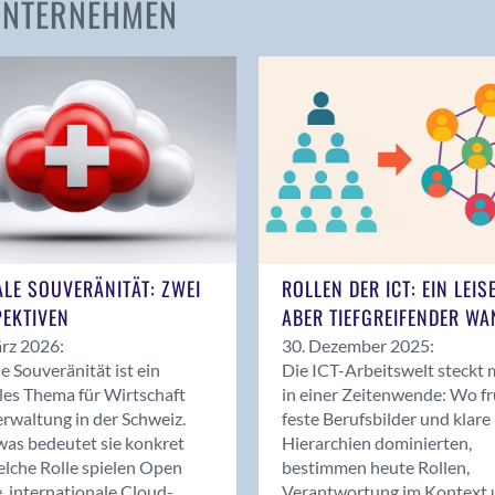
 UNTERNEHMEN
Amden
Andelfingen
Anwil
Appenzell
Au SG
Baar
Baden
Balsthal
Balzers
ALE SOUVERÄNITÄT: ZWEI
ROLLEN DER ICT: EIN LEIS
Basel
EKTIVEN
ABER TIEFGREIFENDER WA
Bassersdorf
rz 2026:
30. Dezember 2025:
Belp
le Souveränität ist ein
Die ICT-Arbeitswelt steckt 
Bendern
les Thema für Wirtschaft
in einer Zeitenwende: Wo f
Benken (SG)
rwaltung in der Schweiz.
feste Berufsbilder und klare
as bedeutet sie konkret
Hierarchien dominierten,
Bergdietikon
lche Rolle spielen Open
bestimmen heute Rollen,
Berlin
, internationale Cloud-
Verantwortung im Kontext 