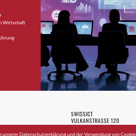
Bronschhofen
r
Brugg
n Wirtschaft
Brugg AG
Brütten
Führung
Bubendorf
Bubikon
Buchs (SG)
Burgdorf
Bäretswil
Bülach
Cazis
Cham
Chur
SWISSICT
Crissier
VULKANSTRASSE 120
Davos Platz
8048 ZURICH
3 336 40 20
Davos Platz 1
e unserer Datenschutzerklärung und der Verwendung von Cookies 