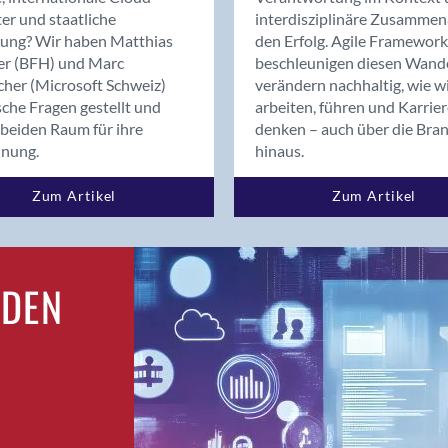
Bern
er und staatliche
interdisziplinäre Zusammen
Bern - Liebefeld
rung? Wir haben Matthias
den Erfolg. Agile Framework
er (BFH) und Marc
beschleunigen diesen Wand
Bern 15
cher (Microsoft Schweiz)
verändern nachhaltig, wie w
Bern 22
sche Fragen gestellt und
arbeiten, führen und Karrie
Bern 65
beiden Raum für ihre
denken – auch über die Bra
Bern 9
dnung.
hinaus.
Bern-Zollikofen
Zum Artikel
Zum Artikel
Biel/Bienne
Binningen
Birsfelden
Bolligen
RDEN
Bonaduz
Bonstetten
Bottighofen
Bremgarten bei Bern
Brig
Brig-Glis