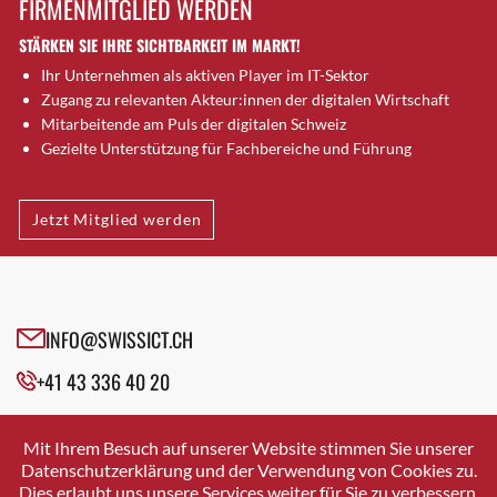
FIRMENMITGLIED WERDEN
Brütten
STÄRKEN SIE IHRE SICHTBARKEIT IM MARKT!
Bubendorf
Ihr Unternehmen als aktiven Player im IT-Sektor
Bubikon
Zugang zu relevanten Akteur:innen der digitalen Wirtschaft
Buchs (SG)
Mitarbeitende am Puls der digitalen Schweiz
Burgdorf
Gezielte Unterstützung für Fachbereiche und Führung
Bäretswil
Bülach
Jetzt Mitglied werden
Cazis
Cham
Chur
Crissier
INFO@SWISSICT.CH
Davos Platz
+41 43 336 40 20
Davos Platz 1
Dierikon
SWISSICT
VULKANSTRASSE 120
Dietikon
Mit Ihrem Besuch auf unserer Website stimmen Sie unserer
8048 ZURICH
Datenschutzerklärung und der Verwendung von Cookies zu.
Dietlikon
Dies erlaubt uns unsere Services weiter für Sie zu verbessern.