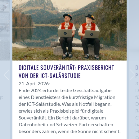
Anwil
Appenzell
Au SG
Baar
Baden
Balsthal
Balzers
Basel
DIGITALE SOUVERÄNITÄT: PRAXISBERICHT
D
VON DER ICT-SALÄRSTUDIE
P
Bassersdorf
Belp
21. April 2026:
3
Ende 2024 erforderte die Geschäftsaufgabe
D
Bendern
gt
eines Dienstleisters die kurzfristige Migration
f
Benken (SG)
der ICT-Salärstudie. Was als Notfall begann,
D
Bergdietikon
erwies sich als Praxisbeispiel für digitale
R
Berlin
Souveränität. Ein Bericht darüber, warum
C
Datenhoheit und Schweizer Partnerschaften
h
Bern
besonders zählen, wenn die Sonne nicht scheint.
H
Bern - Liebefeld
F