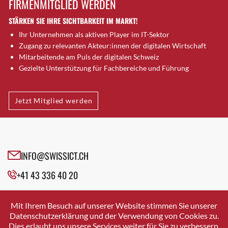
FIRMENMITGLIED WERDEN
Brugg AG
STÄRKEN SIE IHRE SICHTBARKEIT IM MARKT!
Brütten
Ihr Unternehmen als aktiven Player im IT-Sektor
Bubendorf
Zugang zu relevanten Akteur:innen der digitalen Wirtschaft
Bubikon
Mitarbeitende am Puls der digitalen Schweiz
Buchs (SG)
Gezielte Unterstützung für Fachbereiche und Führung
Burgdorf
Bäretswil
Jetzt Mitglied werden
Bülach
Cazis
Cham
Chur
INFO@SWISSICT.CH
Crissier
+41 43 336 40 20
Davos Platz
Davos Platz 1
SWISSICT
VULKANSTRASSE 120
Dierikon
Mit Ihrem Besuch auf unserer Website stimmen Sie unserer
8048 ZURICH
Datenschutzerklärung und der Verwendung von Cookies zu.
Dietikon
Dies erlaubt uns unsere Services weiter für Sie zu verbessern.