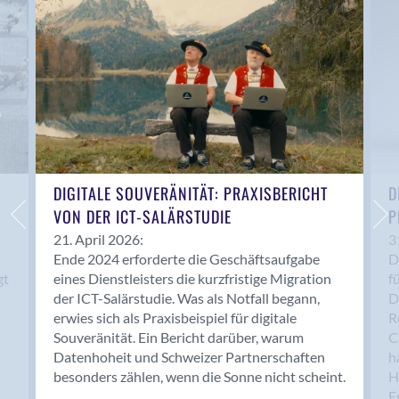
Anwil
Appenzell
Au SG
Baar
Baden
Balsthal
Balzers
Basel
DIGITALE SOUVERÄNITÄT: PRAXISBERICHT
D
VON DER ICT-SALÄRSTUDIE
P
Bassersdorf
Belp
21. April 2026:
3
Ende 2024 erforderte die Geschäftsaufgabe
D
Bendern
gt
eines Dienstleisters die kurzfristige Migration
f
Benken (SG)
der ICT-Salärstudie. Was als Notfall begann,
D
Bergdietikon
erwies sich als Praxisbeispiel für digitale
R
Berlin
Souveränität. Ein Bericht darüber, warum
C
Datenhoheit und Schweizer Partnerschaften
h
Bern
besonders zählen, wenn die Sonne nicht scheint.
H
Bern - Liebefeld
F