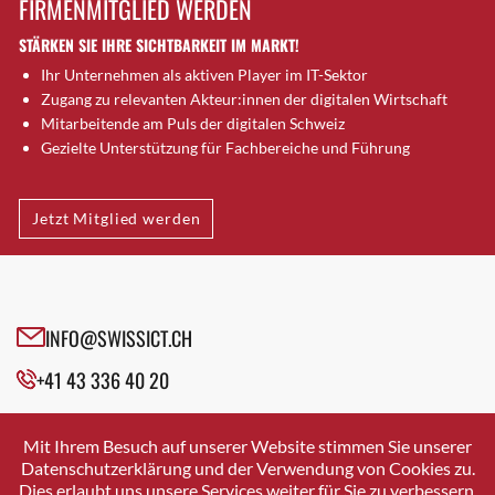
FIRMENMITGLIED WERDEN
Brütten
STÄRKEN SIE IHRE SICHTBARKEIT IM MARKT!
Bubendorf
Ihr Unternehmen als aktiven Player im IT-Sektor
Bubikon
Zugang zu relevanten Akteur:innen der digitalen Wirtschaft
Buchs (SG)
Mitarbeitende am Puls der digitalen Schweiz
Burgdorf
Gezielte Unterstützung für Fachbereiche und Führung
Bäretswil
Bülach
Jetzt Mitglied werden
Cazis
Cham
Chur
Crissier
INFO@SWISSICT.CH
Davos Platz
+41 43 336 40 20
Davos Platz 1
Dierikon
SWISSICT
VULKANSTRASSE 120
Dietikon
Mit Ihrem Besuch auf unserer Website stimmen Sie unserer
8048 ZURICH
Datenschutzerklärung und der Verwendung von Cookies zu.
Dietlikon
Dies erlaubt uns unsere Services weiter für Sie zu verbessern.