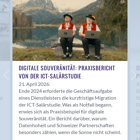
Anwil
Appenzell
Au SG
Baar
Baden
Balsthal
Balzers
Basel
DIGITALE SOUVERÄNITÄT: PRAXISBERICHT
D
VON DER ICT-SALÄRSTUDIE
P
Bassersdorf
Belp
21. April 2026:
3
Ende 2024 erforderte die Geschäftsaufgabe
D
Bendern
gt
eines Dienstleisters die kurzfristige Migration
f
Benken (SG)
der ICT-Salärstudie. Was als Notfall begann,
D
Bergdietikon
erwies sich als Praxisbeispiel für digitale
R
Berlin
Souveränität. Ein Bericht darüber, warum
C
Datenhoheit und Schweizer Partnerschaften
h
Bern
besonders zählen, wenn die Sonne nicht scheint.
H
Bern - Liebefeld
F