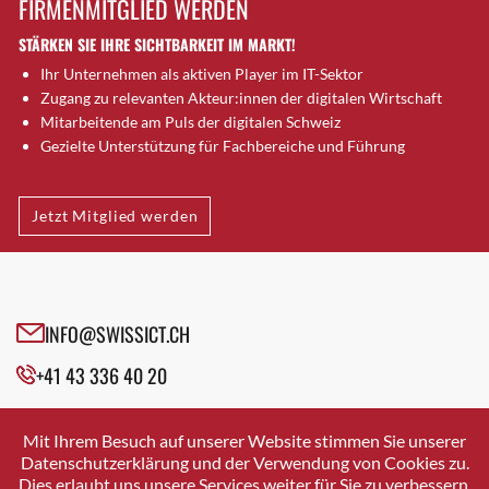
FIRMENMITGLIED WERDEN
Brugg AG
STÄRKEN SIE IHRE SICHTBARKEIT IM MARKT!
Brütten
Ihr Unternehmen als aktiven Player im IT-Sektor
Bubendorf
Zugang zu relevanten Akteur:innen der digitalen Wirtschaft
Bubikon
Mitarbeitende am Puls der digitalen Schweiz
Buchs (SG)
Gezielte Unterstützung für Fachbereiche und Führung
Burgdorf
Bäretswil
Jetzt Mitglied werden
Bülach
Cazis
Cham
Chur
INFO@SWISSICT.CH
Crissier
+41 43 336 40 20
Davos Platz
Davos Platz 1
SWISSICT
VULKANSTRASSE 120
Dierikon
Mit Ihrem Besuch auf unserer Website stimmen Sie unserer
8048 ZURICH
Datenschutzerklärung und der Verwendung von Cookies zu.
Dietikon
Dies erlaubt uns unsere Services weiter für Sie zu verbessern.