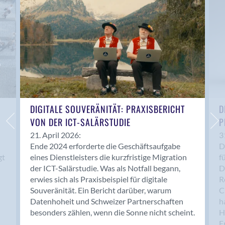
Anwil
Appenzell
Au SG
Baar
Baden
Balsthal
Balzers
Basel
DIGITALE SOUVERÄNITÄT: PRAXISBERICHT
D
VON DER ICT-SALÄRSTUDIE
P
Bassersdorf
Belp
21. April 2026:
3
Ende 2024 erforderte die Geschäftsaufgabe
D
Bendern
gt
eines Dienstleisters die kurzfristige Migration
f
Benken (SG)
der ICT-Salärstudie. Was als Notfall begann,
D
Bergdietikon
erwies sich als Praxisbeispiel für digitale
R
Berlin
Souveränität. Ein Bericht darüber, warum
C
Datenhoheit und Schweizer Partnerschaften
h
Bern
besonders zählen, wenn die Sonne nicht scheint.
H
Bern - Liebefeld
F