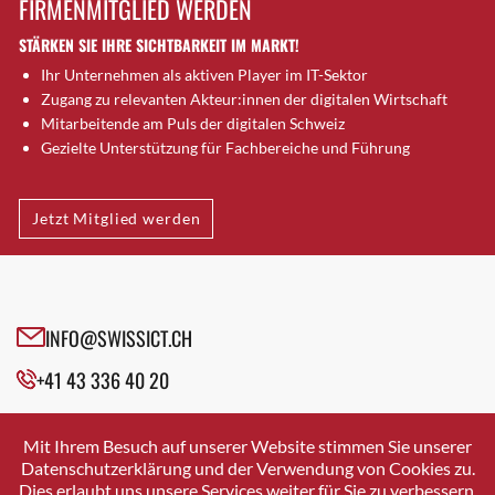
FIRMENMITGLIED WERDEN
Brugg AG
STÄRKEN SIE IHRE SICHTBARKEIT IM MARKT!
Brütten
Ihr Unternehmen als aktiven Player im IT-Sektor
Bubendorf
Zugang zu relevanten Akteur:innen der digitalen Wirtschaft
Bubikon
Mitarbeitende am Puls der digitalen Schweiz
Buchs (SG)
Gezielte Unterstützung für Fachbereiche und Führung
Burgdorf
Bäretswil
Jetzt Mitglied werden
Bülach
Cazis
Cham
Chur
INFO@SWISSICT.CH
Crissier
+41 43 336 40 20
Davos Platz
Davos Platz 1
SWISSICT
VULKANSTRASSE 120
Dierikon
Mit Ihrem Besuch auf unserer Website stimmen Sie unserer
8048 ZURICH
Datenschutzerklärung und der Verwendung von Cookies zu.
Dietikon
Dies erlaubt uns unsere Services weiter für Sie zu verbessern.