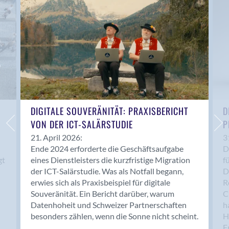
Anwil
Appenzell
Au SG
Baar
Baden
Balsthal
Balzers
Basel
DIGITALE SOUVERÄNITÄT: PRAXISBERICHT
D
VON DER ICT-SALÄRSTUDIE
P
Bassersdorf
Belp
21. April 2026:
3
Ende 2024 erforderte die Geschäftsaufgabe
D
Bendern
gt
eines Dienstleisters die kurzfristige Migration
f
Benken (SG)
der ICT-Salärstudie. Was als Notfall begann,
D
Bergdietikon
erwies sich als Praxisbeispiel für digitale
R
Berlin
Souveränität. Ein Bericht darüber, warum
C
Datenhoheit und Schweizer Partnerschaften
h
Bern
besonders zählen, wenn die Sonne nicht scheint.
H
Bern - Liebefeld
F