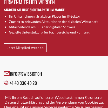
FIRMENMITGLIED WERDEN
Brugg AG
STÄRKEN SIE IHRE SICHTBARKEIT IM MARKT!
Brütten
Ihr Unternehmen als aktiven Player im IT-Sektor
Bubendorf
Zugang zu relevanten Akteur:innen der digitalen Wirtschaft
Bubikon
Mitarbeitende am Puls der digitalen Schweiz
Buchs (SG)
Gezielte Unterstützung für Fachbereiche und Führung
Burgdorf
Bäretswil
Jetzt Mitglied werden
Bülach
Cazis
Cham
Chur
INFO@SWISSICT.CH
Crissier
+41 43 336 40 20
Davos Platz
Davos Platz 1
SWISSICT
VULKANSTRASSE 120
Dierikon
Mit Ihrem Besuch auf unserer Website stimmen Sie unserer
8048 ZURICH
Datenschutzerklärung und der Verwendung von Cookies zu.
Dietikon
Dies erlaubt uns unsere Services weiter für Sie zu verbessern.