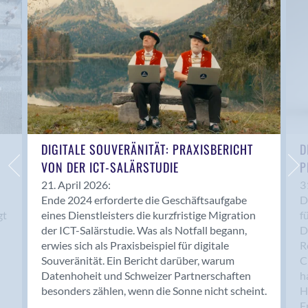
Anwil
Appenzell
Au SG
Baar
Baden
Balsthal
Balzers
Basel
DIGITALE SOUVERÄNITÄT: PRAXISBERICHT
D
VON DER ICT-SALÄRSTUDIE
P
Bassersdorf
Belp
21. April 2026:
3
Ende 2024 erforderte die Geschäftsaufgabe
D
Bendern
gt
eines Dienstleisters die kurzfristige Migration
f
Benken (SG)
der ICT-Salärstudie. Was als Notfall begann,
D
Bergdietikon
erwies sich als Praxisbeispiel für digitale
R
Berlin
Souveränität. Ein Bericht darüber, warum
C
Datenhoheit und Schweizer Partnerschaften
h
Bern
besonders zählen, wenn die Sonne nicht scheint.
H
Bern - Liebefeld
F