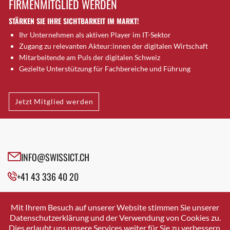
FIRMENMITGLIED WERDEN
Brütten
STÄRKEN SIE IHRE SICHTBARKEIT IM MARKT!
Bubendorf
Ihr Unternehmen als aktiven Player im IT-Sektor
Bubikon
Zugang zu relevanten Akteur:innen der digitalen Wirtschaft
Buchs (SG)
Mitarbeitende am Puls der digitalen Schweiz
Burgdorf
Gezielte Unterstützung für Fachbereiche und Führung
Bäretswil
Bülach
Jetzt Mitglied werden
Cazis
Cham
Chur
Crissier
INFO@SWISSICT.CH
Davos Platz
+41 43 336 40 20
Davos Platz 1
Dierikon
SWISSICT
VULKANSTRASSE 120
Dietikon
Mit Ihrem Besuch auf unserer Website stimmen Sie unserer
8048 ZURICH
Datenschutzerklärung und der Verwendung von Cookies zu.
Dietlikon
Dies erlaubt uns unsere Services weiter für Sie zu verbessern.