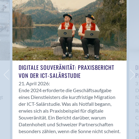
Anwil
Appenzell
Au SG
Baar
Baden
Balsthal
Balzers
Basel
DIGITALE SOUVERÄNITÄT: PRAXISBERICHT
D
VON DER ICT-SALÄRSTUDIE
P
Bassersdorf
Belp
21. April 2026:
3
Ende 2024 erforderte die Geschäftsaufgabe
D
Bendern
gt
eines Dienstleisters die kurzfristige Migration
f
Benken (SG)
der ICT-Salärstudie. Was als Notfall begann,
D
Bergdietikon
erwies sich als Praxisbeispiel für digitale
R
Berlin
Souveränität. Ein Bericht darüber, warum
C
Datenhoheit und Schweizer Partnerschaften
h
Bern
besonders zählen, wenn die Sonne nicht scheint.
H
Bern - Liebefeld
F