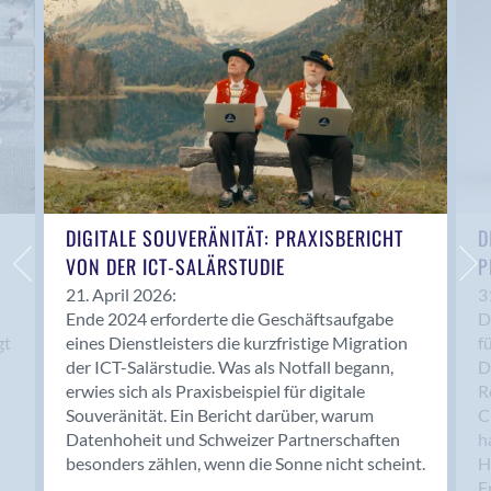
Anwil
Appenzell
Au SG
Baar
Baden
Balsthal
Balzers
Basel
DIGITALE SOUVERÄNITÄT: PRAXISBERICHT
D
VON DER ICT-SALÄRSTUDIE
P
Bassersdorf
Belp
21. April 2026:
3
Ende 2024 erforderte die Geschäftsaufgabe
D
Bendern
gt
eines Dienstleisters die kurzfristige Migration
f
Benken (SG)
der ICT-Salärstudie. Was als Notfall begann,
D
Bergdietikon
erwies sich als Praxisbeispiel für digitale
R
Berlin
Souveränität. Ein Bericht darüber, warum
C
Datenhoheit und Schweizer Partnerschaften
h
Bern
besonders zählen, wenn die Sonne nicht scheint.
H
Bern - Liebefeld
F