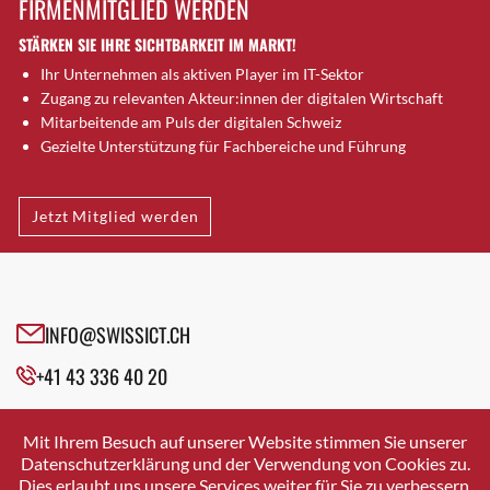
FIRMENMITGLIED WERDEN
Brugg AG
STÄRKEN SIE IHRE SICHTBARKEIT IM MARKT!
Brütten
Ihr Unternehmen als aktiven Player im IT-Sektor
Bubendorf
Zugang zu relevanten Akteur:innen der digitalen Wirtschaft
Bubikon
Mitarbeitende am Puls der digitalen Schweiz
Buchs (SG)
Gezielte Unterstützung für Fachbereiche und Führung
Burgdorf
Bäretswil
Jetzt Mitglied werden
Bülach
Cazis
Cham
Chur
INFO@SWISSICT.CH
Crissier
+41 43 336 40 20
Davos Platz
Davos Platz 1
SWISSICT
VULKANSTRASSE 120
Dierikon
Mit Ihrem Besuch auf unserer Website stimmen Sie unserer
8048 ZURICH
Datenschutzerklärung und der Verwendung von Cookies zu.
Dietikon
Dies erlaubt uns unsere Services weiter für Sie zu verbessern.