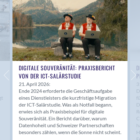
Anwil
Appenzell
Au SG
Baar
Baden
Balsthal
Balzers
Basel
DIGITALE SOUVERÄNITÄT: PRAXISBERICHT
D
VON DER ICT-SALÄRSTUDIE
P
Bassersdorf
Belp
21. April 2026:
3
Ende 2024 erforderte die Geschäftsaufgabe
D
Bendern
gt
eines Dienstleisters die kurzfristige Migration
f
Benken (SG)
der ICT-Salärstudie. Was als Notfall begann,
D
Bergdietikon
erwies sich als Praxisbeispiel für digitale
R
Berlin
Souveränität. Ein Bericht darüber, warum
C
Datenhoheit und Schweizer Partnerschaften
h
Bern
besonders zählen, wenn die Sonne nicht scheint.
H
Bern - Liebefeld
F