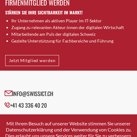
FIRMENMITGLIED WERDEN
Brugg AG
STÄRKEN SIE IHRE SICHTBARKEIT IM MARKT!
Brütten
Ihr Unternehmen als aktiven Player im IT-Sektor
Bubendorf
Zugang zu relevanten Akteur:innen der digitalen Wirtschaft
Bubikon
Mitarbeitende am Puls der digitalen Schweiz
Buchs (SG)
Gezielte Unterstützung für Fachbereiche und Führung
Burgdorf
Bäretswil
Jetzt Mitglied werden
Bülach
Cazis
Cham
Chur
INFO@SWISSICT.CH
Crissier
+41 43 336 40 20
Davos Platz
Davos Platz 1
SWISSICT
VULKANSTRASSE 120
Dierikon
Mit Ihrem Besuch auf unserer Website stimmen Sie unserer
8048 ZURICH
Datenschutzerklärung und der Verwendung von Cookies zu.
Dietikon
Dies erlaubt uns unsere Services weiter für Sie zu verbessern.