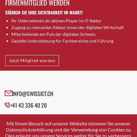
FIRMENMITGLIED WERDEN
Brütten
STÄRKEN SIE IHRE SICHTBARKEIT IM MARKT!
Bubendorf
Ihr Unternehmen als aktiven Player im IT-Sektor
Bubikon
Zugang zu relevanten Akteur:innen der digitalen Wirtschaft
Buchs (SG)
Mitarbeitende am Puls der digitalen Schweiz
Burgdorf
Gezielte Unterstützung für Fachbereiche und Führung
Bäretswil
Bülach
Jetzt Mitglied werden
Cazis
Cham
Chur
Crissier
INFO@SWISSICT.CH
Davos Platz
+41 43 336 40 20
Davos Platz 1
Dierikon
SWISSICT
VULKANSTRASSE 120
Dietikon
Mit Ihrem Besuch auf unserer Website stimmen Sie unserer
8048 ZURICH
Datenschutzerklärung und der Verwendung von Cookies zu.
Dietlikon
Dies erlaubt uns unsere Services weiter für Sie zu verbessern.