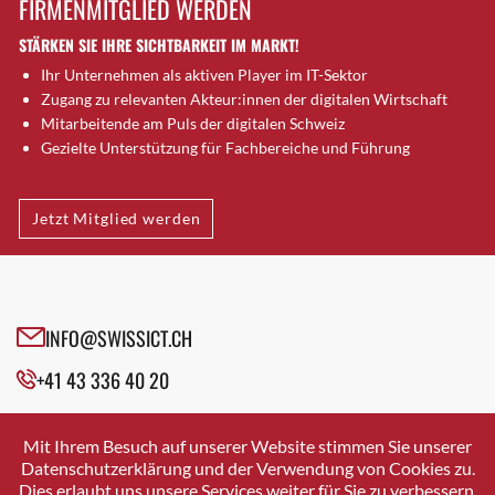
FIRMENMITGLIED WERDEN
Brugg AG
STÄRKEN SIE IHRE SICHTBARKEIT IM MARKT!
Brütten
Ihr Unternehmen als aktiven Player im IT-Sektor
Bubendorf
Zugang zu relevanten Akteur:innen der digitalen Wirtschaft
Bubikon
Mitarbeitende am Puls der digitalen Schweiz
Buchs (SG)
Gezielte Unterstützung für Fachbereiche und Führung
Burgdorf
Bäretswil
Jetzt Mitglied werden
Bülach
Cazis
Cham
Chur
INFO@SWISSICT.CH
Crissier
+41 43 336 40 20
Davos Platz
Davos Platz 1
SWISSICT
VULKANSTRASSE 120
Dierikon
Mit Ihrem Besuch auf unserer Website stimmen Sie unserer
8048 ZURICH
Datenschutzerklärung und der Verwendung von Cookies zu.
Dietikon
Dies erlaubt uns unsere Services weiter für Sie zu verbessern.