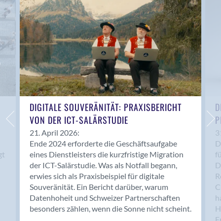
Anwil
Appenzell
Au SG
Baar
Baden
Balsthal
Balzers
Basel
DIGITALE SOUVERÄNITÄT: PRAXISBERICHT
D
VON DER ICT-SALÄRSTUDIE
P
Bassersdorf
Belp
21. April 2026:
3
Ende 2024 erforderte die Geschäftsaufgabe
D
Bendern
gt
eines Dienstleisters die kurzfristige Migration
f
Benken (SG)
der ICT-Salärstudie. Was als Notfall begann,
D
Bergdietikon
erwies sich als Praxisbeispiel für digitale
R
Berlin
Souveränität. Ein Bericht darüber, warum
C
Datenhoheit und Schweizer Partnerschaften
h
Bern
besonders zählen, wenn die Sonne nicht scheint.
H
Bern - Liebefeld
F