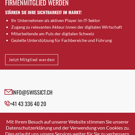
FIRMENMITGLIED WERDEN
Brugg AG
STÄRKEN SIE IHRE SICHTBARKEIT IM MARKT!
Brütten
Ihr Unternehmen als aktiven Player im IT-Sektor
Bubendorf
Zugang zu relevanten Akteur:innen der digitalen Wirtschaft
Bubikon
Mitarbeitende am Puls der digitalen Schweiz
Buchs (SG)
Gezielte Unterstützung für Fachbereiche und Führung
Burgdorf
Bäretswil
Jetzt Mitglied werden
Bülach
Cazis
Cham
Chur
INFO@SWISSICT.CH
Crissier
+41 43 336 40 20
Davos Platz
Davos Platz 1
SWISSICT
VULKANSTRASSE 120
Dierikon
Mit Ihrem Besuch auf unserer Website stimmen Sie unserer
8048 ZURICH
Datenschutzerklärung und der Verwendung von Cookies zu.
Dietikon
Dies erlaubt uns unsere Services weiter für Sie zu verbessern.