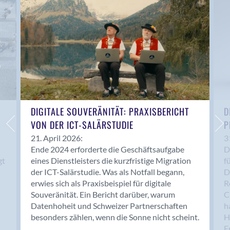
Anwil
Appenzell
Au SG
Baar
Baden
Balsthal
Balzers
Basel
DIGITALE SOUVERÄNITÄT: PRAXISBERICHT
D
VON DER ICT-SALÄRSTUDIE
P
Bassersdorf
Belp
21. April 2026:
3
Ende 2024 erforderte die Geschäftsaufgabe
D
Bendern
gt
eines Dienstleisters die kurzfristige Migration
f
Benken (SG)
der ICT-Salärstudie. Was als Notfall begann,
D
Bergdietikon
erwies sich als Praxisbeispiel für digitale
R
Berlin
Souveränität. Ein Bericht darüber, warum
C
Datenhoheit und Schweizer Partnerschaften
h
Bern
besonders zählen, wenn die Sonne nicht scheint.
H
Bern - Liebefeld
F