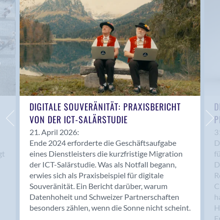
Anwil
Appenzell
Au SG
Baar
Baden
Balsthal
Balzers
Basel
DIGITALE SOUVERÄNITÄT: PRAXISBERICHT
D
VON DER ICT-SALÄRSTUDIE
P
Bassersdorf
Belp
21. April 2026:
3
Ende 2024 erforderte die Geschäftsaufgabe
D
Bendern
gt
eines Dienstleisters die kurzfristige Migration
f
Benken (SG)
der ICT-Salärstudie. Was als Notfall begann,
D
Bergdietikon
erwies sich als Praxisbeispiel für digitale
R
Berlin
Souveränität. Ein Bericht darüber, warum
C
Datenhoheit und Schweizer Partnerschaften
h
Bern
besonders zählen, wenn die Sonne nicht scheint.
H
Bern - Liebefeld
F