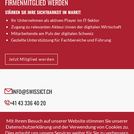
FIRMENMITGLIED WERDEN
Brugg AG
STÄRKEN SIE IHRE SICHTBARKEIT IM MARKT!
Brütten
Ihr Unternehmen als aktiven Player im IT-Sektor
Bubendorf
Zugang zu relevanten Akteur:innen der digitalen Wirtschaft
Bubikon
Mitarbeitende am Puls der digitalen Schweiz
Buchs (SG)
Gezielte Unterstützung für Fachbereiche und Führung
Burgdorf
Bäretswil
Jetzt Mitglied werden
Bülach
Cazis
Cham
Chur
INFO@SWISSICT.CH
Crissier
+41 43 336 40 20
Davos Platz
Davos Platz 1
SWISSICT
VULKANSTRASSE 120
Dierikon
Mit Ihrem Besuch auf unserer Website stimmen Sie unserer
8048 ZURICH
Datenschutzerklärung und der Verwendung von Cookies zu.
Dietikon
Dies erlaubt uns unsere Services weiter für Sie zu verbessern.