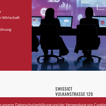
Bronschhofen
r
Brugg
n Wirtschaft
Brugg AG
Brütten
Führung
Bubendorf
Bubikon
Buchs (SG)
Burgdorf
Bäretswil
Bülach
Cazis
Cham
Chur
SWISSICT
Crissier
VULKANSTRASSE 120
Davos Platz
8048 ZURICH
3 336 40 20
Davos Platz 1
e unserer Datenschutzerklärung und der Verwendung von Cookies 