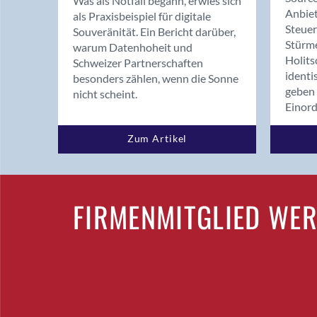
Was als Notfall begann, erwies sich
Anbiet
als Praxisbeispiel für digitale
Steue
Souveränität. Ein Bericht darüber,
Stürm
warum Datenhoheit und
Holits
Schweizer Partnerschaften
identi
besonders zählen, wenn die Sonne
geben 
nicht scheint.
Einor
Zum Artikel
FIRMENMITGLIED WE