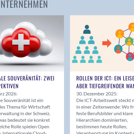
 UNTERNEHMEN
Amden
Andelfingen
Anwil
Appenzell
Au SG
Baar
Baden
Balsthal
Balzers
ALE SOUVERÄNITÄT: ZWEI
ROLLEN DER ICT: EIN LEIS
Basel
EKTIVEN
ABER TIEFGREIFENDER WA
Bassersdorf
rz 2026:
30. Dezember 2025:
Belp
le Souveränität ist ein
Die ICT-Arbeitswelt steckt 
Bendern
les Thema für Wirtschaft
in einer Zeitenwende: Wo f
Benken (SG)
rwaltung in der Schweiz.
feste Berufsbilder und klare
as bedeutet sie konkret
Hierarchien dominierten,
Bergdietikon
lche Rolle spielen Open
bestimmen heute Rollen,
Berlin
, internationale Cloud-
Verantwortung im Kontext 