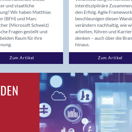
Bern
er und staatliche
interdisziplinäre Zusammen
Bern - Liebefeld
rung? Wir haben Matthias
den Erfolg. Agile Framework
er (BFH) und Marc
beschleunigen diesen Wand
Bern 15
cher (Microsoft Schweiz)
verändern nachhaltig, wie w
Bern 22
sche Fragen gestellt und
arbeiten, führen und Karrie
Bern 65
beiden Raum für ihre
denken – auch über die Bra
Bern 9
dnung.
hinaus.
Bern-Zollikofen
Zum Artikel
Zum Artikel
Biel/Bienne
Binningen
Birsfelden
Bolligen
RDEN
Bonaduz
Bonstetten
Bottighofen
Bremgarten bei Bern
Brig
Brig-Glis