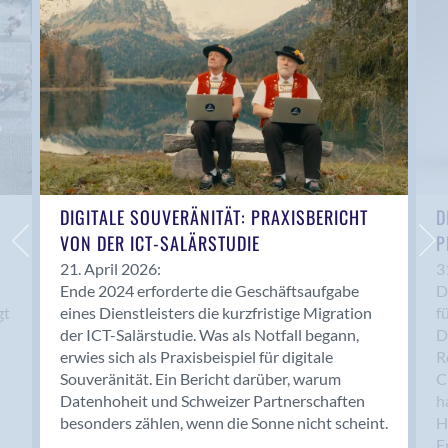
Anwil
Appenzell
Au SG
Baar
Baden
Balsthal
Balzers
Basel
DIGITALE SOUVERÄNITÄT: PRAXISBERICHT
D
VON DER ICT-SALÄRSTUDIE
P
Bassersdorf
Belp
21. April 2026:
3
Ende 2024 erforderte die Geschäftsaufgabe
D
Bendern
gt
eines Dienstleisters die kurzfristige Migration
f
Benken (SG)
der ICT-Salärstudie. Was als Notfall begann,
D
Bergdietikon
erwies sich als Praxisbeispiel für digitale
R
Berlin
Souveränität. Ein Bericht darüber, warum
C
Datenhoheit und Schweizer Partnerschaften
h
Bern
besonders zählen, wenn die Sonne nicht scheint.
H
Bern - Liebefeld
F