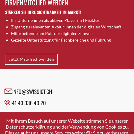
FIRMENMITGLIED WERDEN
Brugg AG
STÄRKEN SIE IHRE SICHTBARKEIT IM MARKT!
Brütten
Ihr Unternehmen als aktiven Player im IT-Sektor
Bubendorf
Zugang zu relevanten Akteur:innen der digitalen Wirtschaft
Bubikon
Mitarbeitende am Puls der digitalen Schweiz
Buchs (SG)
Gezielte Unterstützung für Fachbereiche und Führung
Burgdorf
Bäretswil
Jetzt Mitglied werden
Bülach
Cazis
Cham
Chur
INFO@SWISSICT.CH
Crissier
+41 43 336 40 20
Davos Platz
Davos Platz 1
SWISSICT
VULKANSTRASSE 120
Dierikon
Mit Ihrem Besuch auf unserer Website stimmen Sie unserer
8048 ZURICH
Datenschutzerklärung und der Verwendung von Cookies zu.
Dietikon
Dies erlaubt uns unsere Services weiter für Sie zu verbessern.