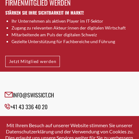
FIRMENMITGLIED WERDEN
Brugg AG
STÄRKEN SIE IHRE SICHTBARKEIT IM MARKT!
Brütten
Ihr Unternehmen als aktiven Player im IT-Sektor
Bubendorf
Zugang zu relevanten Akteur:innen der digitalen Wirtschaft
Bubikon
Mitarbeitende am Puls der digitalen Schweiz
Buchs (SG)
Gezielte Unterstützung für Fachbereiche und Führung
Burgdorf
Bäretswil
Jetzt Mitglied werden
Bülach
Cazis
Cham
Chur
INFO@SWISSICT.CH
Crissier
+41 43 336 40 20
Davos Platz
Davos Platz 1
SWISSICT
VULKANSTRASSE 120
Dierikon
Mit Ihrem Besuch auf unserer Website stimmen Sie unserer
8048 ZURICH
Datenschutzerklärung und der Verwendung von Cookies zu.
Dietikon
Dies erlaubt uns unsere Services weiter für Sie zu verbessern.