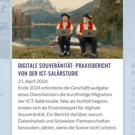
Anwil
Appenzell
Au SG
Baar
Baden
Balsthal
Balzers
Basel
DIGITALE SOUVERÄNITÄT: PRAXISBERICHT
D
VON DER ICT-SALÄRSTUDIE
P
Bassersdorf
Belp
21. April 2026:
3
Ende 2024 erforderte die Geschäftsaufgabe
D
Bendern
gt
eines Dienstleisters die kurzfristige Migration
f
Benken (SG)
der ICT-Salärstudie. Was als Notfall begann,
D
Bergdietikon
erwies sich als Praxisbeispiel für digitale
R
Berlin
Souveränität. Ein Bericht darüber, warum
C
Datenhoheit und Schweizer Partnerschaften
h
Bern
besonders zählen, wenn die Sonne nicht scheint.
H
Bern - Liebefeld
F