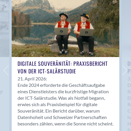
Anwil
Appenzell
Au SG
Baar
Baden
Balsthal
Balzers
Basel
DIGITALE SOUVERÄNITÄT: PRAXISBERICHT
D
VON DER ICT-SALÄRSTUDIE
P
Bassersdorf
Belp
21. April 2026:
3
Ende 2024 erforderte die Geschäftsaufgabe
D
Bendern
gt
eines Dienstleisters die kurzfristige Migration
f
Benken (SG)
der ICT-Salärstudie. Was als Notfall begann,
D
Bergdietikon
erwies sich als Praxisbeispiel für digitale
R
Berlin
Souveränität. Ein Bericht darüber, warum
C
Datenhoheit und Schweizer Partnerschaften
h
Bern
besonders zählen, wenn die Sonne nicht scheint.
H
Bern - Liebefeld
F