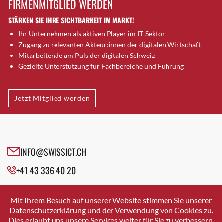
FIRMENMITGLIED WERDEN
Brütten
STÄRKEN SIE IHRE SICHTBARKEIT IM MARKT!
Bubendorf
Ihr Unternehmen als aktiven Player im IT-Sektor
Bubikon
Zugang zu relevanten Akteur:innen der digitalen Wirtschaft
Buchs (SG)
Mitarbeitende am Puls der digitalen Schweiz
Burgdorf
Gezielte Unterstützung für Fachbereiche und Führung
Bäretswil
Bülach
Jetzt Mitglied werden
Cazis
Cham
Chur
Crissier
INFO@SWISSICT.CH
Davos Platz
+41 43 336 40 20
Davos Platz 1
Dierikon
SWISSICT
VULKANSTRASSE 120
Dietikon
Mit Ihrem Besuch auf unserer Website stimmen Sie unserer
8048 ZURICH
Datenschutzerklärung und der Verwendung von Cookies zu.
Dietlikon
Dies erlaubt uns unsere Services weiter für Sie zu verbessern.