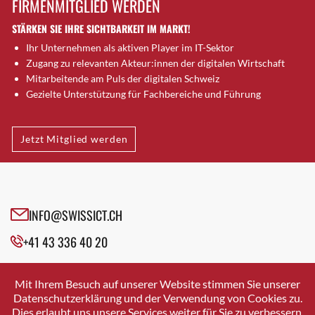
FIRMENMITGLIED WERDEN
Brütten
STÄRKEN SIE IHRE SICHTBARKEIT IM MARKT!
Bubendorf
Ihr Unternehmen als aktiven Player im IT-Sektor
Bubikon
Zugang zu relevanten Akteur:innen der digitalen Wirtschaft
Buchs (SG)
Mitarbeitende am Puls der digitalen Schweiz
Burgdorf
Gezielte Unterstützung für Fachbereiche und Führung
Bäretswil
Bülach
Jetzt Mitglied werden
Cazis
Cham
Chur
Crissier
INFO@SWISSICT.CH
Davos Platz
+41 43 336 40 20
Davos Platz 1
Dierikon
SWISSICT
VULKANSTRASSE 120
Dietikon
Mit Ihrem Besuch auf unserer Website stimmen Sie unserer
8048 ZURICH
Datenschutzerklärung und der Verwendung von Cookies zu.
Dietlikon
Dies erlaubt uns unsere Services weiter für Sie zu verbessern.