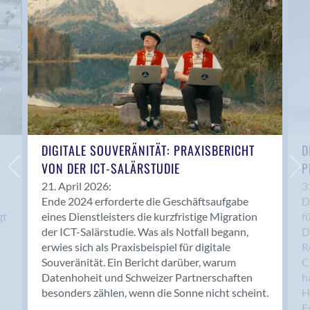
Anwil
Appenzell
Au SG
Baar
Baden
Balsthal
Balzers
Basel
DIGITALE SOUVERÄNITÄT: PRAXISBERICHT
D
VON DER ICT-SALÄRSTUDIE
P
Bassersdorf
Belp
21. April 2026:
3
Ende 2024 erforderte die Geschäftsaufgabe
D
Bendern
gt
eines Dienstleisters die kurzfristige Migration
f
Benken (SG)
der ICT-Salärstudie. Was als Notfall begann,
D
Bergdietikon
erwies sich als Praxisbeispiel für digitale
R
Berlin
Souveränität. Ein Bericht darüber, warum
C
Datenhoheit und Schweizer Partnerschaften
h
Bern
besonders zählen, wenn die Sonne nicht scheint.
H
Bern - Liebefeld
F