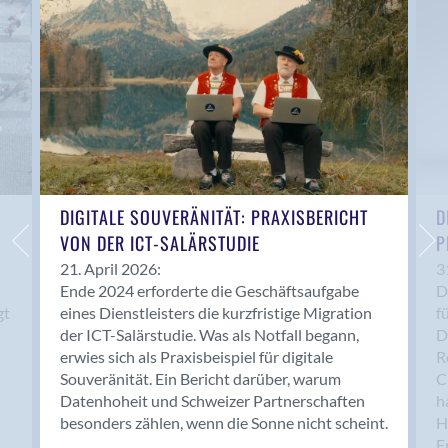
Anwil
Appenzell
Au SG
Baar
Baden
Balsthal
Balzers
Basel
DIGITALE SOUVERÄNITÄT: PRAXISBERICHT
D
VON DER ICT-SALÄRSTUDIE
P
Bassersdorf
Belp
21. April 2026:
3
Ende 2024 erforderte die Geschäftsaufgabe
D
Bendern
gt
eines Dienstleisters die kurzfristige Migration
f
Benken (SG)
der ICT-Salärstudie. Was als Notfall begann,
D
Bergdietikon
erwies sich als Praxisbeispiel für digitale
R
Berlin
Souveränität. Ein Bericht darüber, warum
C
Datenhoheit und Schweizer Partnerschaften
h
Bern
besonders zählen, wenn die Sonne nicht scheint.
H
Bern - Liebefeld
F