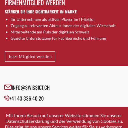
FIRMENMITGLIED WERDEN
Brugg AG
STÄRKEN SIE IHRE SICHTBARKEIT IM MARKT!
Brütten
Ihr Unternehmen als aktiven Player im IT-Sektor
Bubendorf
Zugang zu relevanten Akteur:innen der digitalen Wirtschaft
Bubikon
Mitarbeitende am Puls der digitalen Schweiz
Buchs (SG)
Gezielte Unterstützung für Fachbereiche und Führung
Burgdorf
Bäretswil
Jetzt Mitglied werden
Bülach
Cazis
Cham
Chur
INFO@SWISSICT.CH
Crissier
+41 43 336 40 20
Davos Platz
Davos Platz 1
SWISSICT
VULKANSTRASSE 120
Dierikon
Mit Ihrem Besuch auf unserer Website stimmen Sie unserer
8048 ZURICH
Datenschutzerklärung und der Verwendung von Cookies zu.
Dietikon
Dies erlaubt uns unsere Services weiter für Sie zu verbessern.