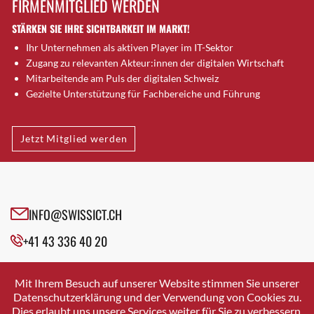
FIRMENMITGLIED WERDEN
Brugg AG
STÄRKEN SIE IHRE SICHTBARKEIT IM MARKT!
Brütten
Ihr Unternehmen als aktiven Player im IT-Sektor
Bubendorf
Zugang zu relevanten Akteur:innen der digitalen Wirtschaft
Bubikon
Mitarbeitende am Puls der digitalen Schweiz
Buchs (SG)
Gezielte Unterstützung für Fachbereiche und Führung
Burgdorf
Bäretswil
Jetzt Mitglied werden
Bülach
Cazis
Cham
Chur
INFO@SWISSICT.CH
Crissier
+41 43 336 40 20
Davos Platz
Davos Platz 1
SWISSICT
VULKANSTRASSE 120
Dierikon
Mit Ihrem Besuch auf unserer Website stimmen Sie unserer
8048 ZURICH
Datenschutzerklärung und der Verwendung von Cookies zu.
Dietikon
Dies erlaubt uns unsere Services weiter für Sie zu verbessern.