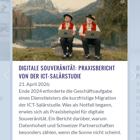
Anwil
Appenzell
Au SG
Baar
Baden
Balsthal
Balzers
Basel
DIGITALE SOUVERÄNITÄT: PRAXISBERICHT
D
VON DER ICT-SALÄRSTUDIE
P
Bassersdorf
Belp
21. April 2026:
3
Ende 2024 erforderte die Geschäftsaufgabe
D
Bendern
gt
eines Dienstleisters die kurzfristige Migration
f
Benken (SG)
der ICT-Salärstudie. Was als Notfall begann,
D
Bergdietikon
erwies sich als Praxisbeispiel für digitale
R
Berlin
Souveränität. Ein Bericht darüber, warum
C
Datenhoheit und Schweizer Partnerschaften
h
Bern
besonders zählen, wenn die Sonne nicht scheint.
H
Bern - Liebefeld
F