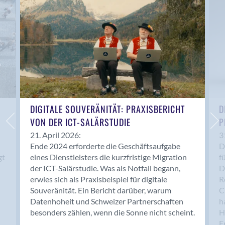
Anwil
Appenzell
Au SG
Baar
Baden
Balsthal
Balzers
Basel
DIGITALE SOUVERÄNITÄT: PRAXISBERICHT
D
VON DER ICT-SALÄRSTUDIE
P
Bassersdorf
Belp
21. April 2026:
3
Ende 2024 erforderte die Geschäftsaufgabe
D
Bendern
gt
eines Dienstleisters die kurzfristige Migration
f
Benken (SG)
der ICT-Salärstudie. Was als Notfall begann,
D
Bergdietikon
erwies sich als Praxisbeispiel für digitale
R
Berlin
Souveränität. Ein Bericht darüber, warum
C
Datenhoheit und Schweizer Partnerschaften
h
Bern
besonders zählen, wenn die Sonne nicht scheint.
H
Bern - Liebefeld
F