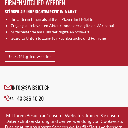
FIRMENMITGLIED WERDEN
Brugg AG
STÄRKEN SIE IHRE SICHTBARKEIT IM MARKT!
Brütten
Ihr Unternehmen als aktiven Player im IT-Sektor
Bubendorf
Zugang zu relevanten Akteur:innen der digitalen Wirtschaft
Bubikon
Mitarbeitende am Puls der digitalen Schweiz
Buchs (SG)
Gezielte Unterstützung für Fachbereiche und Führung
Burgdorf
Bäretswil
Jetzt Mitglied werden
Bülach
Cazis
Cham
Chur
INFO@SWISSICT.CH
Crissier
+41 43 336 40 20
Davos Platz
Davos Platz 1
SWISSICT
VULKANSTRASSE 120
Dierikon
Mit Ihrem Besuch auf unserer Website stimmen Sie unserer
8048 ZURICH
Datenschutzerklärung und der Verwendung von Cookies zu.
Dietikon
Dies erlaubt uns unsere Services weiter für Sie zu verbessern.