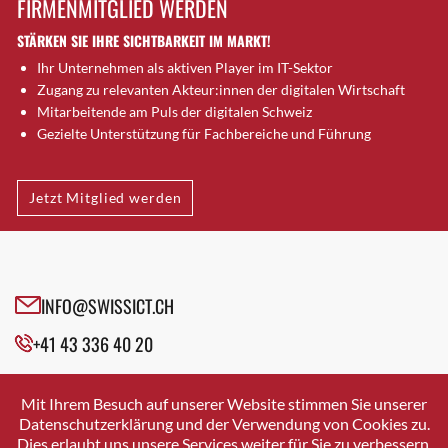
FIRMENMITGLIED WERDEN
Brütten
STÄRKEN SIE IHRE SICHTBARKEIT IM MARKT!
Bubendorf
Ihr Unternehmen als aktiven Player im IT-Sektor
Bubikon
Zugang zu relevanten Akteur:innen der digitalen Wirtschaft
Buchs (SG)
Mitarbeitende am Puls der digitalen Schweiz
Burgdorf
Gezielte Unterstützung für Fachbereiche und Führung
Bäretswil
Bülach
Jetzt Mitglied werden
Cazis
Cham
Chur
Crissier
INFO@SWISSICT.CH
Davos Platz
+41 43 336 40 20
Davos Platz 1
Dierikon
SWISSICT
VULKANSTRASSE 120
Dietikon
Mit Ihrem Besuch auf unserer Website stimmen Sie unserer
8048 ZURICH
Datenschutzerklärung und der Verwendung von Cookies zu.
Dietlikon
Dies erlaubt uns unsere Services weiter für Sie zu verbessern.