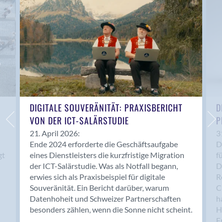
Anwil
Appenzell
Au SG
Baar
Baden
Balsthal
Balzers
Basel
DIGITALE SOUVERÄNITÄT: PRAXISBERICHT
D
VON DER ICT-SALÄRSTUDIE
P
Bassersdorf
Belp
21. April 2026:
3
Ende 2024 erforderte die Geschäftsaufgabe
D
Bendern
gt
eines Dienstleisters die kurzfristige Migration
f
Benken (SG)
der ICT-Salärstudie. Was als Notfall begann,
D
Bergdietikon
erwies sich als Praxisbeispiel für digitale
R
Berlin
Souveränität. Ein Bericht darüber, warum
C
Datenhoheit und Schweizer Partnerschaften
h
Bern
besonders zählen, wenn die Sonne nicht scheint.
H
Bern - Liebefeld
F