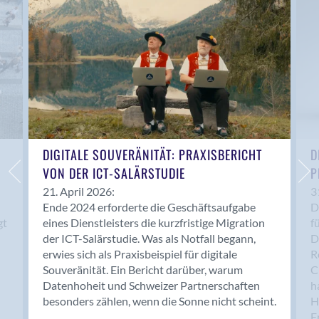
Anwil
Appenzell
Au SG
Baar
Baden
Balsthal
Balzers
Basel
DIGITALE SOUVERÄNITÄT: PRAXISBERICHT
D
VON DER ICT-SALÄRSTUDIE
P
Bassersdorf
Belp
21. April 2026:
3
Ende 2024 erforderte die Geschäftsaufgabe
D
Bendern
gt
eines Dienstleisters die kurzfristige Migration
f
Benken (SG)
der ICT-Salärstudie. Was als Notfall begann,
D
Bergdietikon
erwies sich als Praxisbeispiel für digitale
R
Berlin
Souveränität. Ein Bericht darüber, warum
C
Datenhoheit und Schweizer Partnerschaften
h
Bern
besonders zählen, wenn die Sonne nicht scheint.
H
Bern - Liebefeld
F