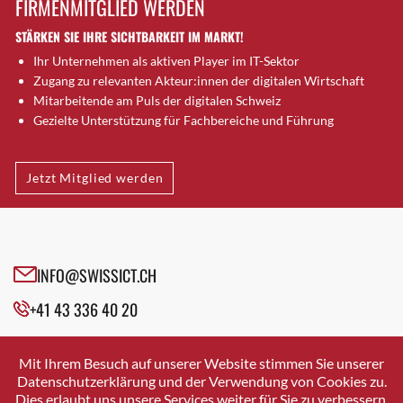
FIRMENMITGLIED WERDEN
Brugg AG
STÄRKEN SIE IHRE SICHTBARKEIT IM MARKT!
Brütten
Ihr Unternehmen als aktiven Player im IT-Sektor
Bubendorf
Zugang zu relevanten Akteur:innen der digitalen Wirtschaft
Bubikon
Mitarbeitende am Puls der digitalen Schweiz
Buchs (SG)
Gezielte Unterstützung für Fachbereiche und Führung
Burgdorf
Bäretswil
Jetzt Mitglied werden
Bülach
Cazis
Cham
Chur
INFO@SWISSICT.CH
Crissier
+41 43 336 40 20
Davos Platz
Davos Platz 1
SWISSICT
VULKANSTRASSE 120
Dierikon
Mit Ihrem Besuch auf unserer Website stimmen Sie unserer
8048 ZURICH
Datenschutzerklärung und der Verwendung von Cookies zu.
Dietikon
Dies erlaubt uns unsere Services weiter für Sie zu verbessern.