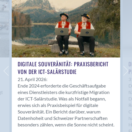
Anwil
Appenzell
Au SG
Baar
Baden
Balsthal
Balzers
Basel
DIGITALE SOUVERÄNITÄT: PRAXISBERICHT
D
VON DER ICT-SALÄRSTUDIE
P
Bassersdorf
Belp
21. April 2026:
3
Ende 2024 erforderte die Geschäftsaufgabe
D
Bendern
gt
eines Dienstleisters die kurzfristige Migration
f
Benken (SG)
der ICT-Salärstudie. Was als Notfall begann,
D
Bergdietikon
erwies sich als Praxisbeispiel für digitale
R
Berlin
Souveränität. Ein Bericht darüber, warum
C
Datenhoheit und Schweizer Partnerschaften
h
Bern
besonders zählen, wenn die Sonne nicht scheint.
H
Bern - Liebefeld
F