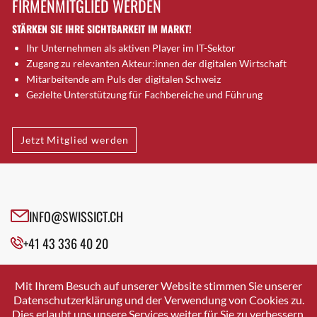
FIRMENMITGLIED WERDEN
Brugg AG
STÄRKEN SIE IHRE SICHTBARKEIT IM MARKT!
Brütten
Ihr Unternehmen als aktiven Player im IT-Sektor
Bubendorf
Zugang zu relevanten Akteur:innen der digitalen Wirtschaft
Bubikon
Mitarbeitende am Puls der digitalen Schweiz
Buchs (SG)
Gezielte Unterstützung für Fachbereiche und Führung
Burgdorf
Bäretswil
Jetzt Mitglied werden
Bülach
Cazis
Cham
Chur
INFO@SWISSICT.CH
Crissier
+41 43 336 40 20
Davos Platz
Davos Platz 1
SWISSICT
VULKANSTRASSE 120
Dierikon
Mit Ihrem Besuch auf unserer Website stimmen Sie unserer
8048 ZURICH
Datenschutzerklärung und der Verwendung von Cookies zu.
Dietikon
Dies erlaubt uns unsere Services weiter für Sie zu verbessern.