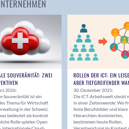
 UNTERNEHMEN
Amden
Andelfingen
Anwil
Appenzell
Au SG
Baar
Baden
Balsthal
Balzers
ALE SOUVERÄNITÄT: ZWEI
ROLLEN DER ICT: EIN LEIS
Basel
EKTIVEN
ABER TIEFGREIFENDER WA
Bassersdorf
rz 2026:
30. Dezember 2025:
Belp
le Souveränität ist ein
Die ICT-Arbeitswelt steckt 
Bendern
les Thema für Wirtschaft
in einer Zeitenwende: Wo f
Benken (SG)
rwaltung in der Schweiz.
feste Berufsbilder und klare
as bedeutet sie konkret
Hierarchien dominierten,
Bergdietikon
lche Rolle spielen Open
bestimmen heute Rollen,
Berlin
, internationale Cloud-
Verantwortung im Kontext 