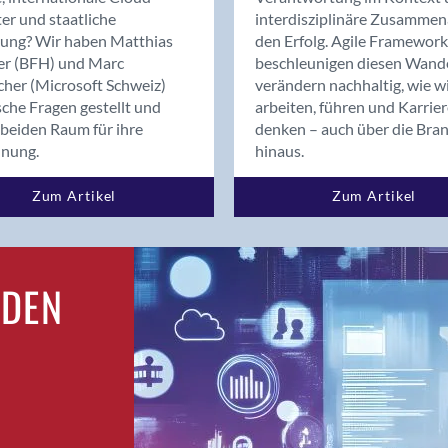
Bern
er und staatliche
interdisziplinäre Zusammen
Bern - Liebefeld
rung? Wir haben Matthias
den Erfolg. Agile Framework
er (BFH) und Marc
beschleunigen diesen Wand
Bern 15
cher (Microsoft Schweiz)
verändern nachhaltig, wie w
Bern 22
sche Fragen gestellt und
arbeiten, führen und Karrie
Bern 65
beiden Raum für ihre
denken – auch über die Bra
Bern 9
dnung.
hinaus.
Bern-Zollikofen
Zum Artikel
Zum Artikel
Biel/Bienne
Binningen
Birsfelden
Bolligen
RDEN
Bonaduz
Bonstetten
Bottighofen
Bremgarten bei Bern
Brig
Brig-Glis