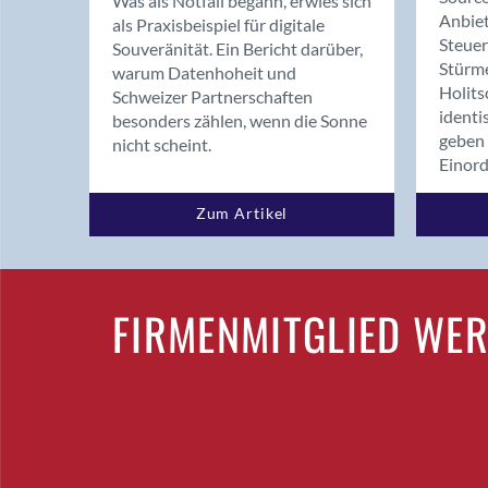
Was als Notfall begann, erwies sich
Anbiet
als Praxisbeispiel für digitale
Steue
Souveränität. Ein Bericht darüber,
Stürm
warum Datenhoheit und
Holits
Schweizer Partnerschaften
identi
besonders zählen, wenn die Sonne
geben 
nicht scheint.
Einor
Zum Artikel
FIRMENMITGLIED WE