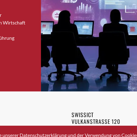
Bronschhofen
r
Brugg
n Wirtschaft
Brugg AG
Brütten
Führung
Bubendorf
Bubikon
Buchs (SG)
Burgdorf
Bäretswil
Bülach
Cazis
Cham
Chur
SWISSICT
Crissier
VULKANSTRASSE 120
Davos Platz
8048 ZURICH
3 336 40 20
Davos Platz 1
e unserer Datenschutzerklärung und der Verwendung von Cookies 