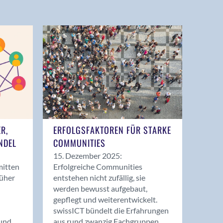
ER,
ERFOLGSFAKTOREN FÜR STARKE
NDEL
COMMUNITIES
15. Dezember 2025:
mitten
Erfolgreiche Communities
rüher
entstehen nicht zufällig, sie
werden bewusst aufgebaut,
gepflegt und weiterentwickelt.
swissICT bündelt die Erfahrungen
und
aus rund zwanzig Fachgruppen.