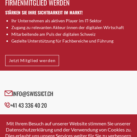
FIRMENMITGLIED WERDEN
Brugg AG
STÄRKEN SIE IHRE SICHTBARKEIT IM MARKT!
Brütten
Ihr Unternehmen als aktiven Player im IT-Sektor
Bubendorf
Zugang zu relevanten Akteur:innen der digitalen Wirtschaft
Bubikon
Mitarbeitende am Puls der digitalen Schweiz
Buchs (SG)
Gezielte Unterstützung für Fachbereiche und Führung
Burgdorf
Bäretswil
Jetzt Mitglied werden
Bülach
Cazis
Cham
Chur
INFO@SWISSICT.CH
Crissier
+41 43 336 40 20
Davos Platz
Davos Platz 1
SWISSICT
VULKANSTRASSE 120
Dierikon
Mit Ihrem Besuch auf unserer Website stimmen Sie unserer
8048 ZURICH
Datenschutzerklärung und der Verwendung von Cookies zu.
Dietikon
Dies erlaubt uns unsere Services weiter für Sie zu verbessern.