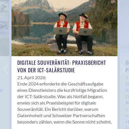
Anwil
Appenzell
Au SG
Baar
Baden
Balsthal
Balzers
Basel
DIGITALE SOUVERÄNITÄT: PRAXISBERICHT
D
VON DER ICT-SALÄRSTUDIE
P
Bassersdorf
Belp
21. April 2026:
3
Ende 2024 erforderte die Geschäftsaufgabe
D
Bendern
gt
eines Dienstleisters die kurzfristige Migration
f
Benken (SG)
der ICT-Salärstudie. Was als Notfall begann,
D
Bergdietikon
erwies sich als Praxisbeispiel für digitale
R
Berlin
Souveränität. Ein Bericht darüber, warum
C
Datenhoheit und Schweizer Partnerschaften
h
Bern
besonders zählen, wenn die Sonne nicht scheint.
H
Bern - Liebefeld
F