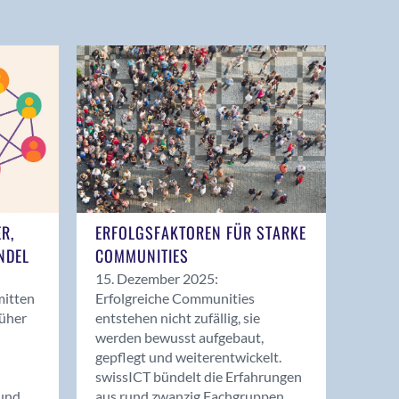
ER,
ERFOLGSFAKTOREN FÜR STARKE
NDEL
COMMUNITIES
15. Dezember 2025:
mitten
Erfolgreiche Communities
rüher
entstehen nicht zufällig, sie
werden bewusst aufgebaut,
gepflegt und weiterentwickelt.
swissICT bündelt die Erfahrungen
und
aus rund zwanzig Fachgruppen.