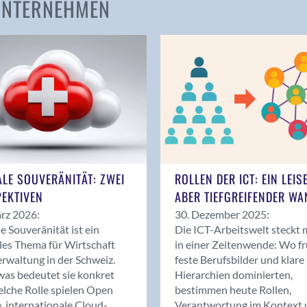
 UNTERNEHMEN
Amden
Andelfingen
Anwil
Appenzell
Au SG
Baar
Baden
Balsthal
Balzers
ALE SOUVERÄNITÄT: ZWEI
ROLLEN DER ICT: EIN LEIS
Basel
EKTIVEN
ABER TIEFGREIFENDER WA
Bassersdorf
rz 2026:
30. Dezember 2025:
Belp
le Souveränität ist ein
Die ICT-Arbeitswelt steckt 
Bendern
les Thema für Wirtschaft
in einer Zeitenwende: Wo f
Benken (SG)
rwaltung in der Schweiz.
feste Berufsbilder und klare
as bedeutet sie konkret
Hierarchien dominierten,
Bergdietikon
lche Rolle spielen Open
bestimmen heute Rollen,
Berlin
, internationale Cloud-
Verantwortung im Kontext 