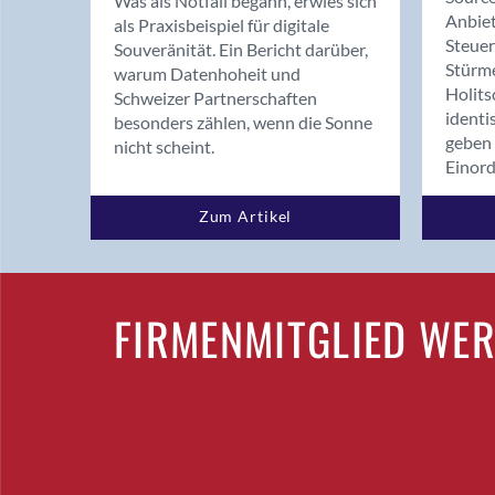
Was als Notfall begann, erwies sich
Anbiet
als Praxisbeispiel für digitale
Steue
Souveränität. Ein Bericht darüber,
Stürm
warum Datenhoheit und
Holits
Schweizer Partnerschaften
identi
besonders zählen, wenn die Sonne
geben 
nicht scheint.
Einor
Zum Artikel
FIRMENMITGLIED WE