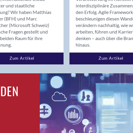
Bern
er und staatliche
interdisziplinäre Zusammen
Bern - Liebefeld
rung? Wir haben Matthias
den Erfolg. Agile Framework
er (BFH) und Marc
beschleunigen diesen Wand
Bern 15
cher (Microsoft Schweiz)
verändern nachhaltig, wie w
Bern 22
sche Fragen gestellt und
arbeiten, führen und Karrie
Bern 65
beiden Raum für ihre
denken – auch über die Bra
Bern 9
dnung.
hinaus.
Bern-Zollikofen
Zum Artikel
Zum Artikel
Biel/Bienne
Binningen
Birsfelden
Bolligen
RDEN
Bonaduz
Bonstetten
Bottighofen
Bremgarten bei Bern
Brig
Brig-Glis