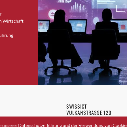
Bronschhofen
r
Brugg
n Wirtschaft
Brugg AG
Brütten
Führung
Bubendorf
Bubikon
Buchs (SG)
Burgdorf
Bäretswil
Bülach
Cazis
Cham
Chur
SWISSICT
Crissier
VULKANSTRASSE 120
Davos Platz
8048 ZURICH
3 336 40 20
Davos Platz 1
e unserer Datenschutzerklärung und der Verwendung von Cookies 