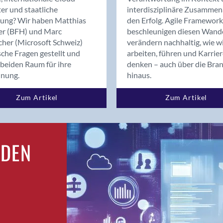
Bern
er und staatliche
interdisziplinäre Zusammen
Bern - Liebefeld
rung? Wir haben Matthias
den Erfolg. Agile Framework
er (BFH) und Marc
beschleunigen diesen Wand
Bern 15
cher (Microsoft Schweiz)
verändern nachhaltig, wie w
Bern 22
sche Fragen gestellt und
arbeiten, führen und Karrie
Bern 65
beiden Raum für ihre
denken – auch über die Bra
Bern 9
dnung.
hinaus.
Bern-Zollikofen
Zum Artikel
Zum Artikel
Biel/Bienne
Binningen
Bolligen
Bonaduz
RDEN
Bonstetten
Bottighofen
Bremgarten bei Bern
Brig
Brig-Glis
Bronschhofen