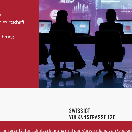
Brugg
r
Brugg AG
n Wirtschaft
Brütten
Bubendorf
Führung
Bubikon
Buchs (SG)
Burgdorf
Bäretswil
Bülach
Cazis
Cham
Chur
Crissier
SWISSICT
Davos Platz
VULKANSTRASSE 120
Davos Platz 1
8048 ZURICH
3 336 40 20
Dierikon
e unserer Datenschutzerklärung und der Verwendung von Cookies 