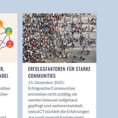
ER,
ERFOLGSFAKTOREN FÜR STARKE
NDEL
COMMUNITIES
15. Dezember 2025:
mitten
Erfolgreiche Communities
rüher
entstehen nicht zufällig, sie
werden bewusst aufgebaut,
gepflegt und weiterentwickelt.
swissICT bündelt die Erfahrungen
und
aus rund zwanzig Fachgruppen.