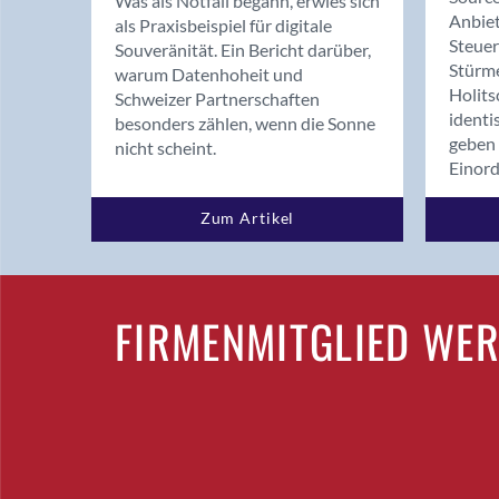
Was als Notfall begann, erwies sich
Anbiet
als Praxisbeispiel für digitale
Steue
Souveränität. Ein Bericht darüber,
Stürm
warum Datenhoheit und
Holits
Schweizer Partnerschaften
identi
besonders zählen, wenn die Sonne
geben 
nicht scheint.
Einor
Zum Artikel
FIRMENMITGLIED WE