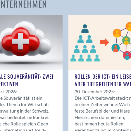
 UNTERNEHMEN
Amden
Andelfingen
Anwil
Appenzell
Au SG
Baar
Baden
Balsthal
Balzers
ALE SOUVERÄNITÄT: ZWEI
ROLLEN DER ICT: EIN LEIS
Basel
EKTIVEN
ABER TIEFGREIFENDER WA
Bassersdorf
rz 2026:
30. Dezember 2025:
Belp
le Souveränität ist ein
Die ICT-Arbeitswelt steckt 
Bendern
les Thema für Wirtschaft
in einer Zeitenwende: Wo f
Benken (SG)
rwaltung in der Schweiz.
feste Berufsbilder und klare
as bedeutet sie konkret
Hierarchien dominierten,
Bergdietikon
lche Rolle spielen Open
bestimmen heute Rollen,
Berlin
, internationale Cloud-
Verantwortung im Kontext 