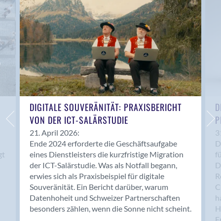
Anwil
Appenzell
Au SG
Baar
Baden
Balsthal
Balzers
Basel
DIGITALE SOUVERÄNITÄT: PRAXISBERICHT
D
VON DER ICT-SALÄRSTUDIE
P
Bassersdorf
Belp
21. April 2026:
3
Ende 2024 erforderte die Geschäftsaufgabe
D
Bendern
gt
eines Dienstleisters die kurzfristige Migration
f
Benken (SG)
der ICT-Salärstudie. Was als Notfall begann,
D
Bergdietikon
erwies sich als Praxisbeispiel für digitale
R
Berlin
Souveränität. Ein Bericht darüber, warum
C
Datenhoheit und Schweizer Partnerschaften
h
Bern
besonders zählen, wenn die Sonne nicht scheint.
H
Bern - Liebefeld
F