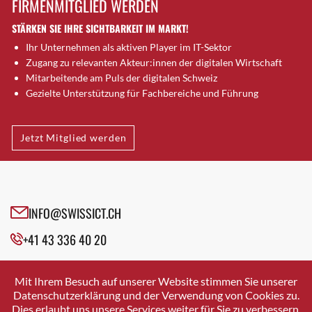
FIRMENMITGLIED WERDEN
Brugg AG
STÄRKEN SIE IHRE SICHTBARKEIT IM MARKT!
Brütten
Ihr Unternehmen als aktiven Player im IT-Sektor
Bubendorf
Zugang zu relevanten Akteur:innen der digitalen Wirtschaft
Bubikon
Mitarbeitende am Puls der digitalen Schweiz
Buchs (SG)
Gezielte Unterstützung für Fachbereiche und Führung
Burgdorf
Bäretswil
Jetzt Mitglied werden
Bülach
Cazis
Cham
Chur
INFO@SWISSICT.CH
Crissier
+41 43 336 40 20
Davos Platz
Davos Platz 1
SWISSICT
VULKANSTRASSE 120
Dierikon
Mit Ihrem Besuch auf unserer Website stimmen Sie unserer
8048 ZURICH
Datenschutzerklärung und der Verwendung von Cookies zu.
Dietikon
Dies erlaubt uns unsere Services weiter für Sie zu verbessern.