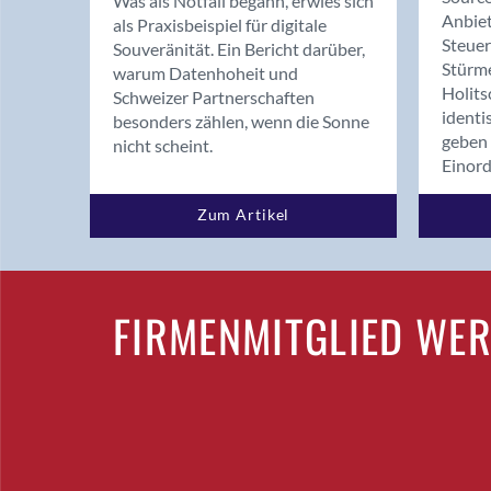
Was als Notfall begann, erwies sich
Anbiet
als Praxisbeispiel für digitale
Steue
Souveränität. Ein Bericht darüber,
Stürm
warum Datenhoheit und
Holits
Schweizer Partnerschaften
identi
besonders zählen, wenn die Sonne
geben 
nicht scheint.
Einor
Zum Artikel
FIRMENMITGLIED WE