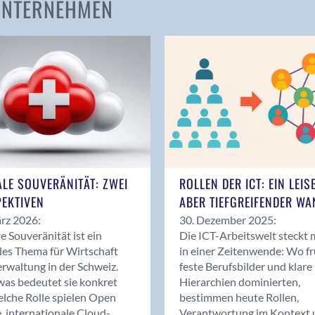
 UNTERNEHMEN
Amden
Andelfingen
Anwil
Appenzell
Au SG
Baar
Baden
Balsthal
Balzers
ALE SOUVERÄNITÄT: ZWEI
ROLLEN DER ICT: EIN LEIS
Basel
EKTIVEN
ABER TIEFGREIFENDER WA
Bassersdorf
rz 2026:
30. Dezember 2025:
Belp
le Souveränität ist ein
Die ICT-Arbeitswelt steckt 
Bendern
les Thema für Wirtschaft
in einer Zeitenwende: Wo f
Benken (SG)
rwaltung in der Schweiz.
feste Berufsbilder und klare
as bedeutet sie konkret
Hierarchien dominierten,
Bergdietikon
lche Rolle spielen Open
bestimmen heute Rollen,
Berlin
, internationale Cloud-
Verantwortung im Kontext 