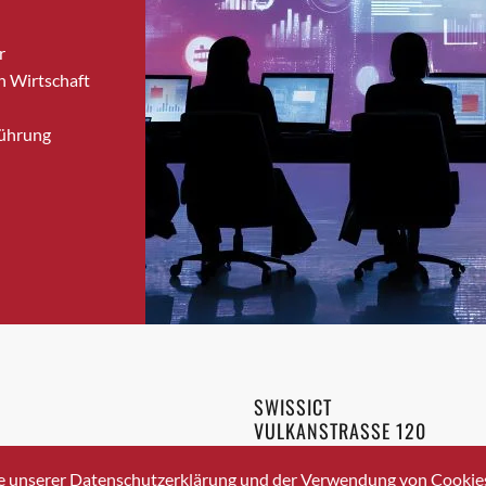
Bronschhofen
r
Brugg
n Wirtschaft
Brugg AG
Brütten
Führung
Bubendorf
Bubikon
Buchs (SG)
Burgdorf
Bäretswil
Bülach
Cazis
Cham
Chur
SWISSICT
Crissier
VULKANSTRASSE 120
Davos Platz
8048 ZURICH
3 336 40 20
Davos Platz 1
e unserer Datenschutzerklärung und der Verwendung von Cookies 