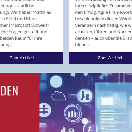
Bern
er und staatliche
interdisziplinäre Zusammen
Bern - Liebefeld
rung? Wir haben Matthias
den Erfolg. Agile Framework
er (BFH) und Marc
beschleunigen diesen Wand
Bern 15
cher (Microsoft Schweiz)
verändern nachhaltig, wie w
Bern 22
sche Fragen gestellt und
arbeiten, führen und Karrie
Bern 65
beiden Raum für ihre
denken – auch über die Bra
Bern 9
dnung.
hinaus.
Bern-Zollikofen
Zum Artikel
Zum Artikel
Biel/Bienne
Binningen
Birsfelden
Bolligen
RDEN
Bonaduz
Bonstetten
Bottighofen
Bremgarten bei Bern
Brig
Brig-Glis