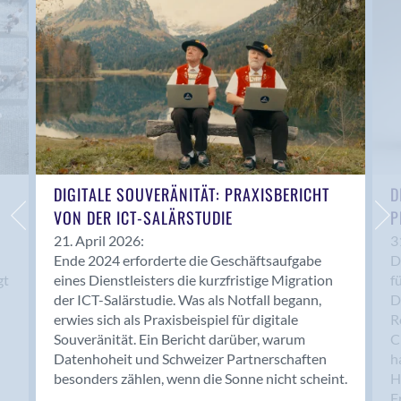
Anwil
Appenzell
Au SG
Baar
Baden
Balsthal
Balzers
Basel
DIGITALE SOUVERÄNITÄT: PRAXISBERICHT
D
VON DER ICT-SALÄRSTUDIE
P
Bassersdorf
Belp
21. April 2026:
3
Ende 2024 erforderte die Geschäftsaufgabe
D
Bendern
gt
eines Dienstleisters die kurzfristige Migration
f
Benken (SG)
der ICT-Salärstudie. Was als Notfall begann,
D
Bergdietikon
erwies sich als Praxisbeispiel für digitale
R
Berlin
Souveränität. Ein Bericht darüber, warum
C
Datenhoheit und Schweizer Partnerschaften
h
Bern
besonders zählen, wenn die Sonne nicht scheint.
H
Bern - Liebefeld
F