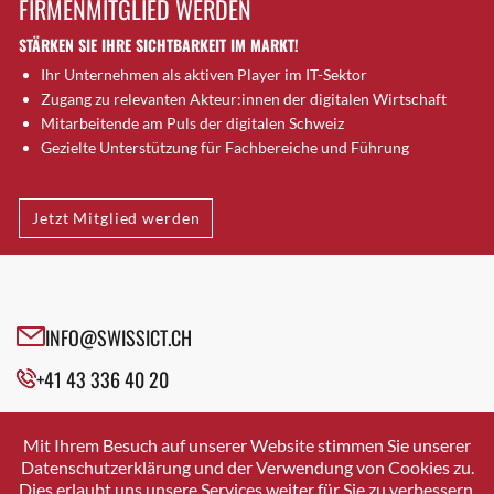
FIRMENMITGLIED WERDEN
Brugg AG
STÄRKEN SIE IHRE SICHTBARKEIT IM MARKT!
Brütten
Ihr Unternehmen als aktiven Player im IT-Sektor
Bubendorf
Zugang zu relevanten Akteur:innen der digitalen Wirtschaft
Bubikon
Mitarbeitende am Puls der digitalen Schweiz
Buchs (SG)
Gezielte Unterstützung für Fachbereiche und Führung
Burgdorf
Bäretswil
Jetzt Mitglied werden
Bülach
Cazis
Cham
Chur
INFO@SWISSICT.CH
Crissier
+41 43 336 40 20
Davos Platz
Davos Platz 1
SWISSICT
VULKANSTRASSE 120
Dierikon
Mit Ihrem Besuch auf unserer Website stimmen Sie unserer
8048 ZURICH
Datenschutzerklärung und der Verwendung von Cookies zu.
Dietikon
Dies erlaubt uns unsere Services weiter für Sie zu verbessern.